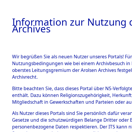
Information zur Nutzung d
Archives
HOME
BESTANDSBESCHREIBUNG
ARCHIVAL
Wir begrüßen Sie als neuen Nutzer unseres Portals! Für
Nutzungsbedingungen wie bei einem Archivbesuch in B
oberstes Leitungsgremium der Arolsen Archives festg
Archivrecht.
BESTÄNDE
Bitte beachten Sie, dass dieses Portal über NS-Verfolgte
Ergebnisse
enthält. Dazu können Religionszugehörigkeit, Herkunf
Mitgliedschaft in Gewerkschaften und Parteien oder auc
die einzel
1.
Inhaftierungsdoku
mente
Als Nutzer dieses Portals sind Sie persönlich dafür vera
Gemeinde
Gesetze und die schutzwürdigen Belange Dritter oder B
5. Verschiedenes
personenbezogene Daten respektieren. Der ITS kann nic
5.3