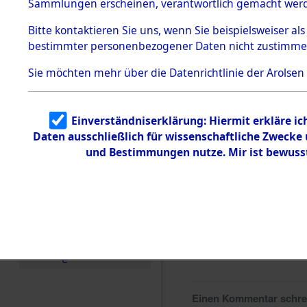
0221 (846
Sammlungen erscheinen, verantwortlich gemacht wer
Todesmärsche
5.3.1 Alliierte
Bitte
kontaktieren
Sie uns, wenn Sie beispielsweiser al
Erhebungen
bestimmter personenbezogener Daten nicht zustimme
zu
Todesmärsch
en
Sie möchten mehr über die Datenrichtlinie der Arolsen
5.3.2
Versuchte
Identifizierun
Einverständniserklärung: Hiermit erkläre i
g
Daten ausschließlich für wissenschaftliche Zweck
5.3.3
Todesmärsch
und Bestimmungen nutze. Mir ist bewuss
e /
Identifikation
unbekannter
Toter
5.3.5
Grabermittlu
ng /
Friedhofsplän
e
Einen Kommentar schr