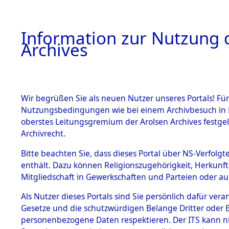
Information zur Nutzung d
Archives
HOME
BESTANDSBESCHREIBUNG
ARCHIVAL
Wir begrüßen Sie als neuen Nutzer unseres Portals! Für
Nutzungsbedingungen wie bei einem Archivbesuch in B
oberstes Leitungsgremium der Arolsen Archives festg
Archivrecht.
BESTÄNDE
Bitte beachten Sie, dass dieses Portal über NS-Verfolgte
Ergebnisse
enthält. Dazu können Religionszugehörigkeit, Herkunf
Mitgliedschaft in Gewerkschaften und Parteien oder auc
die einzel
1.
Inhaftierungsdoku
mente
Als Nutzer dieses Portals sind Sie persönlich dafür vera
Gemeinde
Gesetze und die schutzwürdigen Belange Dritter oder B
5. Verschiedenes
personenbezogene Daten respektieren. Der ITS kann nic
5.3