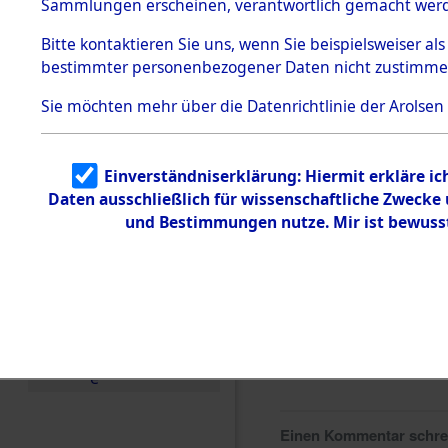
0237 (846
Sammlungen erscheinen, verantwortlich gemacht wer
Todesmärsche
5.3.1 Alliierte
Bitte
kontaktieren
Sie uns, wenn Sie beispielsweiser al
Erhebungen
bestimmter personenbezogener Daten nicht zustimme
zu
Todesmärsch
en
Sie möchten mehr über die Datenrichtlinie der Arolsen
5.3.2
Versuchte
Identifizierun
Einverständniserklärung: Hiermit erkläre i
g
Daten ausschließlich für wissenschaftliche Zweck
5.3.3
Todesmärsch
und Bestimmungen nutze. Mir ist bewuss
e /
Identifikation
unbekannter
Toter
5.3.5
Grabermittlu
ng /
Friedhofsplän
e
Einen Kommentar schr