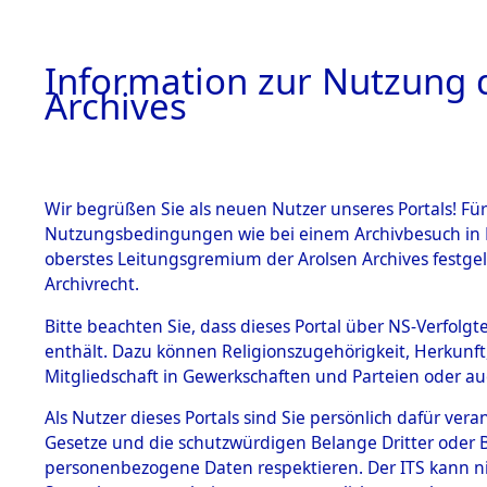
Information zur Nutzung d
Archives
HOME
BESTANDSBESCHREIBUNG
ARCHIVAL
Wir begrüßen Sie als neuen Nutzer unseres Portals! Für
Nutzungsbedingungen wie bei einem Archivbesuch in B
oberstes Leitungsgremium der Arolsen Archives festg
Archivrecht.
BESTÄNDE
Bitte beachten Sie, dass dieses Portal über NS-Verfolgte
Ergebnisse
enthält. Dazu können Religionszugehörigkeit, Herkunf
Mitgliedschaft in Gewerkschaften und Parteien oder auc
die einzel
1.
Inhaftierungsdoku
mente
Als Nutzer dieses Portals sind Sie persönlich dafür vera
Gemeinde
Gesetze und die schutzwürdigen Belange Dritter oder B
5. Verschiedenes
personenbezogene Daten respektieren. Der ITS kann nic
5.3