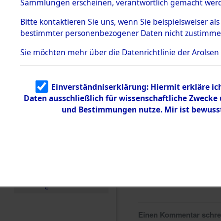
0264 (846
Sammlungen erscheinen, verantwortlich gemacht wer
Todesmärsche
5.3.1 Alliierte
Bitte
kontaktieren
Sie uns, wenn Sie beispielsweiser al
Erhebungen
bestimmter personenbezogener Daten nicht zustimme
zu
Todesmärsch
en
Sie möchten mehr über die Datenrichtlinie der Arolsen
5.3.2
Versuchte
Identifizierun
Einverständniserklärung: Hiermit erkläre i
g
Daten ausschließlich für wissenschaftliche Zweck
5.3.3
Todesmärsch
und Bestimmungen nutze. Mir ist bewuss
e /
Identifikation
unbekannter
Toter
5.3.5
Grabermittlu
ng /
Friedhofsplän
e
Einen Kommentar schr