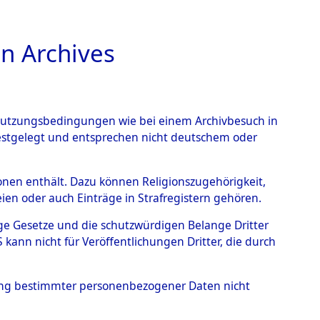
n Archives
TIONS ONLINE
n Nutzungsbedingungen wie bei einem Archivbesuch in
festgelegt und entsprechen nicht deutschem oder
e einzelnen betroffenen
rsonen enthält. Dazu können Religionszugehörigkeit,
en oder auch Einträge in Strafregistern gehören.
7 (84611934)
tige Gesetze und die schutzwürdigen Belange Dritter
ann nicht für Veröffentlichungen Dritter, die durch
hung bestimmter personenbezogener Daten nicht
der Gräberermittlung für die einzelnen betroffenen