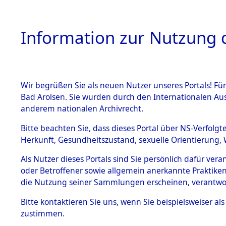
Information zur Nutzung d
Wir begrüßen Sie als neuen Nutzer unseres Portals! Fü
HOME
BESTANDSB
Bad Arolsen. Sie wurden durch den Internationalen Au
anderem nationalen Archivrecht.
BESTÄNDE
Ergebnisse
Bitte beachten Sie, dass dieses Portal über NS-Verfolgt
Herkunft, Gesundheitszustand, sexuelle Orientierung, 
1.
Gemeinde
Inhaftierungsdoku
Als Nutzer dieses Portals sind Sie persönlich dafür ver
mente
oder Betroffener sowie allgemein anerkannte Praktiken
5. Verschiedenes
die Nutzung seiner Sammlungen erscheinen, verantwo
5.3
Bitte
kontaktieren
Sie uns, wenn Sie beispielsweiser a
Todesmärsche
zustimmen.
5.3.1 Alliierte
Erhebungen