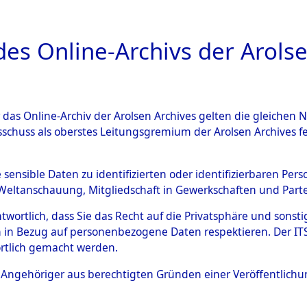
a
A
es Online-Archivs der Arolse
DIGITAL COLLEC
r das Online-Archiv der Arolsen Archives gelten die gleiche
ESCHREIBUNG
ARCHIVALE
ÜBERSICHT
BILD
sschuss als oberstes Leitungsgremium der Arolsen Archives 
 der Gräberermittlung für di
e sensible Daten zu identifizierten oder identifizierbaren Pe
Weltanschauung, Mitgliedschaft in Gewerkschaften und Partei
n.
→
0003 (84611830)
→
026
antwortlich, dass Sie das Recht auf die Privatsphäre und sons
 in Bezug auf personenbezogene Daten respektieren. Der ITS k
rtlich gemacht werden.
0267 (84611934)
ls Angehöriger aus berechtigten Gründen einer Veröffentlic
Übergeordnetes
Ergebnisse 