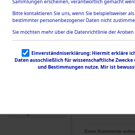
0278 (846
Sammlungen erscheinen, verantwortlich gemacht wer
Todesmärsche
5.3.1 Alliierte
Bitte
kontaktieren
Sie uns, wenn Sie beispielsweiser al
Erhebungen
bestimmter personenbezogener Daten nicht zustimme
zu
Todesmärsch
en
Sie möchten mehr über die Datenrichtlinie der Arolsen
5.3.2
Versuchte
Identifizierun
Einverständniserklärung: Hiermit erkläre i
g
Daten ausschließlich für wissenschaftliche Zweck
5.3.3
Todesmärsch
und Bestimmungen nutze. Mir ist bewuss
e /
Identifikation
unbekannter
Toter
5.3.5
Grabermittlu
ng /
Friedhofsplän
e
Einen Kommentar schr