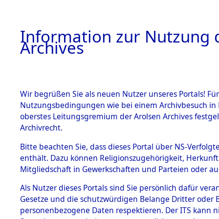
Information zur Nutzung d
Archives
HOME
BESTANDSBESCHREIBUNG
ARCHIVAL
Wir begrüßen Sie als neuen Nutzer unseres Portals! Für
Nutzungsbedingungen wie bei einem Archivbesuch in B
oberstes Leitungsgremium der Arolsen Archives festg
Archivrecht.
BESTÄNDE
Bitte beachten Sie, dass dieses Portal über NS-Verfolgte
Ergebnisse
enthält. Dazu können Religionszugehörigkeit, Herkunf
Mitgliedschaft in Gewerkschaften und Parteien oder auc
die einzel
1.
Inhaftierungsdoku
mente
Als Nutzer dieses Portals sind Sie persönlich dafür vera
Gemeinde
Gesetze und die schutzwürdigen Belange Dritter oder B
5. Verschiedenes
personenbezogene Daten respektieren. Der ITS kann nic
5.3