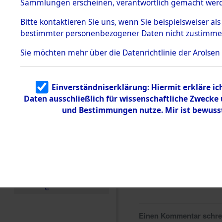
0289 (846
Sammlungen erscheinen, verantwortlich gemacht wer
Todesmärsche
5.3.1 Alliierte
Bitte
kontaktieren
Sie uns, wenn Sie beispielsweiser al
Erhebungen
bestimmter personenbezogener Daten nicht zustimme
zu
Todesmärsch
en
Sie möchten mehr über die Datenrichtlinie der Arolsen
5.3.2
Versuchte
Identifizierun
Einverständniserklärung: Hiermit erkläre i
g
Daten ausschließlich für wissenschaftliche Zweck
5.3.3
Todesmärsch
und Bestimmungen nutze. Mir ist bewuss
e /
Identifikation
unbekannter
Toter
5.3.5
Grabermittlu
ng /
Friedhofsplän
e
Einen Kommentar schr