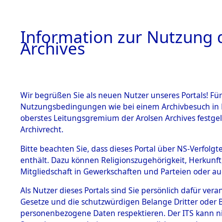
Information zur Nutzung d
Archives
HOME
BESTANDSBESCHREIBUNG
ARCHIVAL
Wir begrüßen Sie als neuen Nutzer unseres Portals! Für
Nutzungsbedingungen wie bei einem Archivbesuch in B
oberstes Leitungsgremium der Arolsen Archives festg
Archivrecht.
BESTÄNDE
Bitte beachten Sie, dass dieses Portal über NS-Verfolgte
Ergebnisse
enthält. Dazu können Religionszugehörigkeit, Herkunf
Mitgliedschaft in Gewerkschaften und Parteien oder auc
die einzel
1.
Inhaftierungsdoku
mente
Als Nutzer dieses Portals sind Sie persönlich dafür vera
Gemeinde
Gesetze und die schutzwürdigen Belange Dritter oder B
5. Verschiedenes
personenbezogene Daten respektieren. Der ITS kann nic
5.3