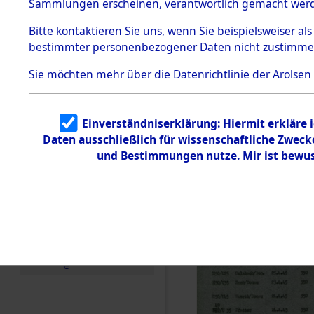
Buchenwal
Sammlungen erscheinen, verantwortlich gemacht wer
Todesmärsche
5.3.1 Alliierte
Außenkom
Bitte
kontaktieren
Sie uns, wenn Sie beispielsweiser al
Erhebungen
bestimmter personenbezogener Daten nicht zustimme
zu
Todesmärsch
→
0009 (8
en
Sie möchten mehr über die Datenrichtlinie der Arolsen
5.3.2
Versuchte
Identifizierun
Einverständniserklärung: Hiermit erkläre 
g
Daten ausschließlich für wissenschaftliche Zwec
5.3.3
Todesmärsch
und Bestimmungen nutze. Mir ist bewus
e /
Identifikation
unbekannter
Toter
5.3.5
Grabermittlu
ng /
Friedhofsplän
e