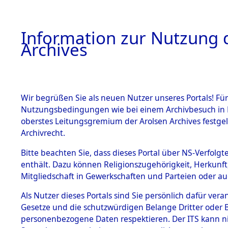
Information zur Nutzung d
Archives
HOME
BESTANDSBESCHREIBUNG
ARCHIVAL
Wir begrüßen Sie als neuen Nutzer unseres Portals! Für
Nutzungsbedingungen wie bei einem Archivbesuch in B
oberstes Leitungsgremium der Arolsen Archives festg
Archivrecht.
BESTÄNDE
Bitte beachten Sie, dass dieses Portal über NS-Verfolgte
Routen de
enthält. Dazu können Religionszugehörigkeit, Herkunf
Mitgliedschaft in Gewerkschaften und Parteien oder auc
Konzentrat
1.
Inhaftierungsdoku
mente
Als Nutzer dieses Portals sind Sie persönlich dafür vera
Natzweiler
Gesetze und die schutzwürdigen Belange Dritter oder B
5. Verschiedenes
personenbezogene Daten respektieren. Der ITS kann nic
5.3