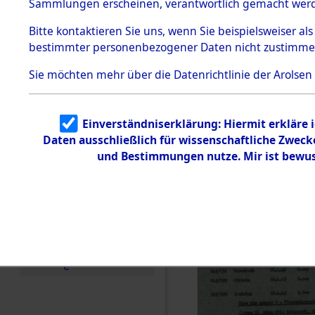
Buchenwal
Sammlungen erscheinen, verantwortlich gemacht wer
Todesmärsche
5.3.1 Alliierte
Außenkom
Bitte
kontaktieren
Sie uns, wenn Sie beispielsweiser al
Erhebungen
bestimmter personenbezogener Daten nicht zustimme
zu
Todesmärsch
→
0013 (8
en
Sie möchten mehr über die Datenrichtlinie der Arolsen
5.3.2
Versuchte
Identifizierun
Einverständniserklärung: Hiermit erkläre 
g
Daten ausschließlich für wissenschaftliche Zwec
5.3.3
Todesmärsch
und Bestimmungen nutze. Mir ist bewus
e /
Identifikation
unbekannter
Toter
5.3.5
Grabermittlu
ng /
Friedhofsplän
e