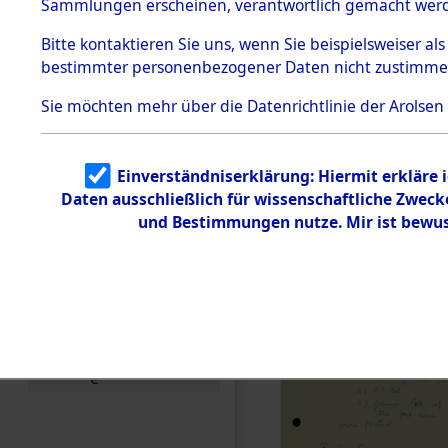
Buchenwal
Sammlungen erscheinen, verantwortlich gemacht wer
Todesmärsche
5.3.1 Alliierte
Außenkom
Bitte
kontaktieren
Sie uns, wenn Sie beispielsweiser al
Erhebungen
bestimmter personenbezogener Daten nicht zustimme
zu
Todesmärsch
→
0030 (8
en
Sie möchten mehr über die Datenrichtlinie der Arolsen
5.3.2
Versuchte
Identifizierun
Einverständniserklärung: Hiermit erkläre 
g
Daten ausschließlich für wissenschaftliche Zwec
5.3.3
Todesmärsch
und Bestimmungen nutze. Mir ist bewus
e /
Identifikation
unbekannter
Toter
5.3.5
Grabermittlu
ng /
Friedhofsplän
e