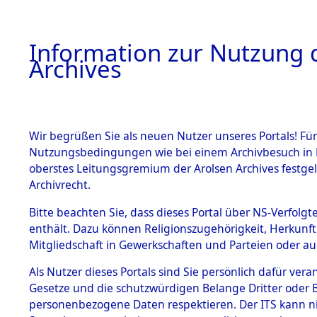
Information zur Nutzung d
Archives
HOME
BESTANDSBESCHREIBUNG
ARCHIVAL
Wir begrüßen Sie als neuen Nutzer unseres Portals! Für
Nutzungsbedingungen wie bei einem Archivbesuch in B
oberstes Leitungsgremium der Arolsen Archives festg
Archivrecht.
BESTÄNDE
Bitte beachten Sie, dass dieses Portal über NS-Verfolgte
Routen de
enthält. Dazu können Religionszugehörigkeit, Herkunf
Mitgliedschaft in Gewerkschaften und Parteien oder auc
Konzentrat
1.
Inhaftierungsdoku
mente
Als Nutzer dieses Portals sind Sie persönlich dafür vera
Natzweiler
Gesetze und die schutzwürdigen Belange Dritter oder B
5. Verschiedenes
personenbezogene Daten respektieren. Der ITS kann nic
5.3