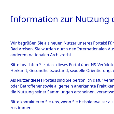
Information zur Nutzung d
Wir begrüßen Sie als neuen Nutzer unseres Portals! Fü
HOME
BESTANDSB
Bad Arolsen. Sie wurden durch den Internationalen Au
anderem nationalen Archivrecht.
BESTÄNDE
Routen de
Bitte beachten Sie, dass dieses Portal über NS-Verfolgt
Herkunft, Gesundheitszustand, sexuelle Orientierung, 
Flossenbür
1.
Inhaftierungsdoku
Als Nutzer dieses Portals sind Sie persönlich dafür ver
mente
oder Betroffener sowie allgemein anerkannte Praktiken
und versc
5. Verschiedenes
die Nutzung seiner Sammlungen erscheinen, verantwo
5.3
0111 (846
Bitte
kontaktieren
Sie uns, wenn Sie beispielsweiser a
Todesmärsche
zustimmen.
5.3.1 Alliierte
Erhebungen