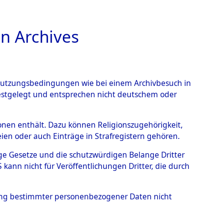
n Archives
TIONS ONLINE
n Nutzungsbedingungen wie bei einem Archivbesuch in
festgelegt und entsprechen nicht deutschem oder
entrationslagern
rsonen enthält. Dazu können Religionszugehörigkeit,
en oder auch Einträge in Strafregistern gehören.
ra, Dachau, Buchenwald
tige Gesetze und die schutzwürdigen Belange Dritter
ann nicht für Veröffentlichungen Dritter, die durch
→
0002 (84612496)
→
hung bestimmter personenbezogener Daten nicht