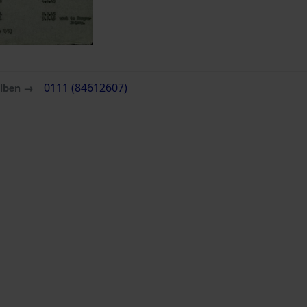
eiben →
0111 (84612607)