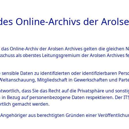
a
A
es Online-Archivs der Arolse
DIGITAL COLLEC
r das Online-Archiv der Arolsen Archives gelten die gleiche
ESCHREIBUNG
ARCHIVALE
ÜBERSICHT
BILD
sschuss als oberstes Leitungsgremium der Arolsen Archives 
r Todesmärsche aus den Konz
e sensible Daten zu identifizierten oder identifizierbaren Pe
Weltanschauung, Mitgliedschaft in Gewerkschaften und Partei
g, Natzweiler, Mittelbau-Do
antwortlich, dass Sie das Recht auf die Privatsphäre und sons
 in Bezug auf personenbezogene Daten respektieren. Der ITS k
hiedenen Außenkommandos.
rtlich gemacht werden.
12607)
ls Angehöriger aus berechtigten Gründen einer Veröffentlic