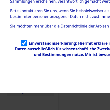
Buchenwal
Sammlungen erscheinen, verantwortlich gemacht wer
Todesmärsche
5.3.1 Alliierte
Außenkom
Bitte
kontaktieren
Sie uns, wenn Sie beispielsweiser al
Erhebungen
bestimmter personenbezogener Daten nicht zustimme
zu
Todesmärsch
→
0117 (8
en
Sie möchten mehr über die Datenrichtlinie der Arolsen
5.3.2
Versuchte
Identifizierun
Einverständniserklärung: Hiermit erkläre 
g
Daten ausschließlich für wissenschaftliche Zwec
5.3.3
Todesmärsch
und Bestimmungen nutze. Mir ist bewus
e /
Identifikation
unbekannter
Toter
5.3.5
Grabermittlu
ng /
Friedhofsplän
e