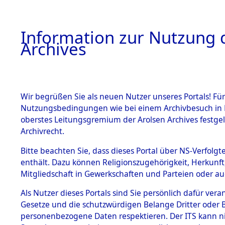
Information zur Nutzung d
Archives
HOME
BESTANDSBESCHREIBUNG
ARCHIVAL
Wir begrüßen Sie als neuen Nutzer unseres Portals! Für
Nutzungsbedingungen wie bei einem Archivbesuch in B
oberstes Leitungsgremium der Arolsen Archives festg
Archivrecht.
BESTÄNDE
Bitte beachten Sie, dass dieses Portal über NS-Verfolgte
Routen de
enthält. Dazu können Religionszugehörigkeit, Herkunf
Mitgliedschaft in Gewerkschaften und Parteien oder auc
Konzentrat
1.
Inhaftierungsdoku
mente
Als Nutzer dieses Portals sind Sie persönlich dafür vera
Natzweiler
Gesetze und die schutzwürdigen Belange Dritter oder B
5. Verschiedenes
personenbezogene Daten respektieren. Der ITS kann nic
5.3