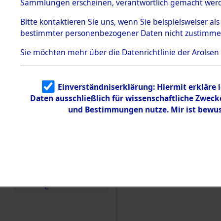
Buchenwal
Sammlungen erscheinen, verantwortlich gemacht wer
Todesmärsche
5.3.1 Alliierte
Außenkom
Bitte
kontaktieren
Sie uns, wenn Sie beispielsweiser al
Erhebungen
bestimmter personenbezogener Daten nicht zustimme
zu
Todesmärsch
→
0126 (8
en
Sie möchten mehr über die Datenrichtlinie der Arolsen
5.3.2
Versuchte
Identifizierun
Einverständniserklärung: Hiermit erkläre 
g
Daten ausschließlich für wissenschaftliche Zwec
5.3.3
Todesmärsch
und Bestimmungen nutze. Mir ist bewus
e /
Identifikation
unbekannter
Toter
5.3.5
Grabermittlu
ng /
Friedhofsplän
e