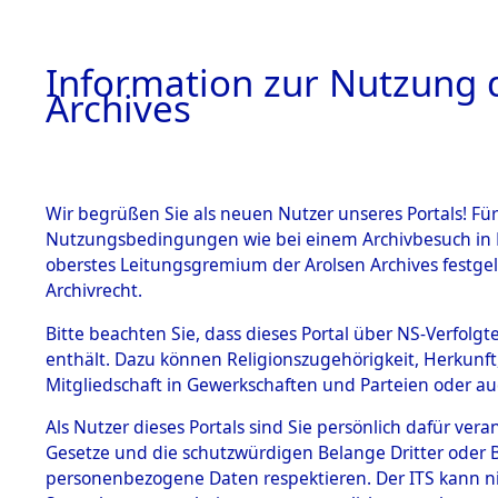
Information zur Nutzung d
Archives
HOME
BESTANDSBESCHREIBUNG
ARCHIVAL
Wir begrüßen Sie als neuen Nutzer unseres Portals! Für
Nutzungsbedingungen wie bei einem Archivbesuch in B
oberstes Leitungsgremium der Arolsen Archives festg
Archivrecht.
BESTÄNDE
Bitte beachten Sie, dass dieses Portal über NS-Verfolgte
Routen de
enthält. Dazu können Religionszugehörigkeit, Herkunf
Mitgliedschaft in Gewerkschaften und Parteien oder auc
Konzentrat
1.
Inhaftierungsdoku
mente
Als Nutzer dieses Portals sind Sie persönlich dafür vera
Natzweiler
Gesetze und die schutzwürdigen Belange Dritter oder B
5. Verschiedenes
personenbezogene Daten respektieren. Der ITS kann nic
5.3