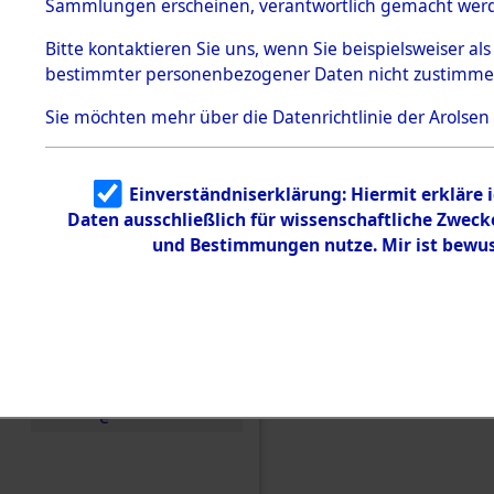
Buchenwal
Sammlungen erscheinen, verantwortlich gemacht wer
Todesmärsche
5.3.1 Alliierte
Außenkom
Bitte
kontaktieren
Sie uns, wenn Sie beispielsweiser al
Erhebungen
bestimmter personenbezogener Daten nicht zustimme
zu
Todesmärsch
→
0135 (8
en
Sie möchten mehr über die Datenrichtlinie der Arolsen
5.3.2
Versuchte
Identifizierun
Einverständniserklärung: Hiermit erkläre 
g
Daten ausschließlich für wissenschaftliche Zwec
5.3.3
Todesmärsch
und Bestimmungen nutze. Mir ist bewus
e /
Identifikation
unbekannter
Toter
5.3.5
Grabermittlu
ng /
Friedhofsplän
e