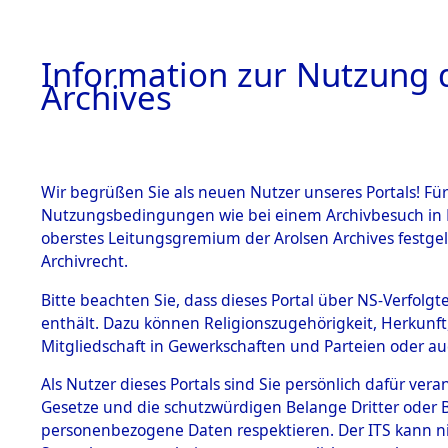
Information zur Nutzung d
Archives
HOME
BESTANDSBESCHREIBUNG
ARCHIVAL
Wir begrüßen Sie als neuen Nutzer unseres Portals! Für
Nutzungsbedingungen wie bei einem Archivbesuch in B
oberstes Leitungsgremium der Arolsen Archives festg
Archivrecht.
BESTÄNDE
Bitte beachten Sie, dass dieses Portal über NS-Verfolgte
Routen de
enthält. Dazu können Religionszugehörigkeit, Herkunf
Mitgliedschaft in Gewerkschaften und Parteien oder auc
Konzentrat
1.
Inhaftierungsdoku
mente
Als Nutzer dieses Portals sind Sie persönlich dafür vera
Natzweiler
Gesetze und die schutzwürdigen Belange Dritter oder B
5. Verschiedenes
personenbezogene Daten respektieren. Der ITS kann nic
5.3