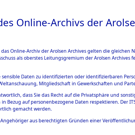
a
A
es Online-Archivs der Arolse
DIGITAL COLLEC
r das Online-Archiv der Arolsen Archives gelten die gleiche
ESCHREIBUNG
ARCHIVALE
ÜBERSICHT
BILD
sschuss als oberstes Leitungsgremium der Arolsen Archives 
ch" der Insassen des Konzen
e sensible Daten zu identifizierten oder identifizierbaren Pe
Weltanschauung, Mitgliedschaft in Gewerkschaften und Partei
ld / Kommando Gandershei
antwortlich, dass Sie das Recht auf die Privatsphäre und sons
 in Bezug auf personenbezogene Daten respektieren. Der ITS k
rtlich gemacht werden.
0106 (82066712)
ls Angehöriger aus berechtigten Gründen einer Veröffentlic
Übergeordnetes
"Todesmars