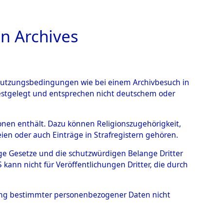
n Archives
TIONS ONLINE
n Nutzungsbedingungen wie bei einem Archivbesuch in
festgelegt und entsprechen nicht deutschem oder
trationslagers
rsonen enthält. Dazu können Religionszugehörigkeit,
en oder auch Einträge in Strafregistern gehören.
m
→
0106 (82066712)
tige Gesetze und die schutzwürdigen Belange Dritter
ann nicht für Veröffentlichungen Dritter, die durch
hung bestimmter personenbezogener Daten nicht
ch" der Insassen des Konzentrationslagers