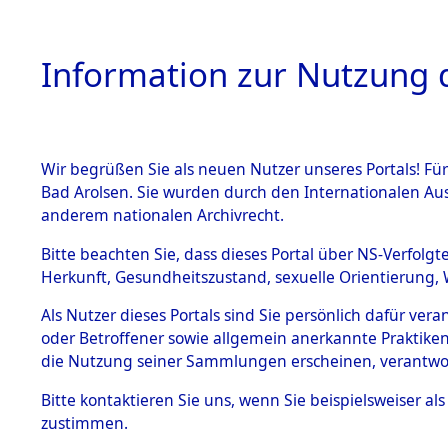
Information zur Nutzung d
Wir begrüßen Sie als neuen Nutzer unseres Portals! Fü
HOME
BESTANDSB
Bad Arolsen. Sie wurden durch den Internationalen Au
anderem nationalen Archivrecht.
BESTÄNDE
"Todesmars
Bitte beachten Sie, dass dieses Portal über NS-Verfolgt
Herkunft, Gesundheitszustand, sexuelle Orientierung, 
1.
Buchenwa
Inhaftierungsdoku
Als Nutzer dieses Portals sind Sie persönlich dafür ver
mente
oder Betroffener sowie allgemein anerkannte Praktiken
5. Verschiedenes
die Nutzung seiner Sammlungen erscheinen, verantwo
5.3
Bitte
kontaktieren
Sie uns, wenn Sie beispielsweiser a
Todesmärsche
zustimmen.
5.3.1 Alliierte
Erhebungen