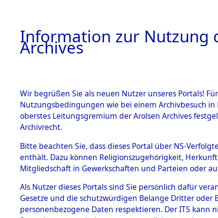
Information zur Nutzung d
Archives
HOME
BESTANDSBESCHREIBUNG
ARCHIVAL
Wir begrüßen Sie als neuen Nutzer unseres Portals! Für
Nutzungsbedingungen wie bei einem Archivbesuch in B
oberstes Leitungsgremium der Arolsen Archives festg
Archivrecht.
BESTÄNDE
Bitte beachten Sie, dass dieses Portal über NS-Verfolgte
Evakuierun
enthält. Dazu können Religionszugehörigkeit, Herkunf
Mitgliedschaft in Gewerkschaften und Parteien oder auc
Flossenbür
1.
Inhaftierungsdoku
mente
Als Nutzer dieses Portals sind Sie persönlich dafür vera
Außenko
Gesetze und die schutzwürdigen Belange Dritter oder B
5. Verschiedenes
personenbezogene Daten respektieren. Der ITS kann nic
5.3