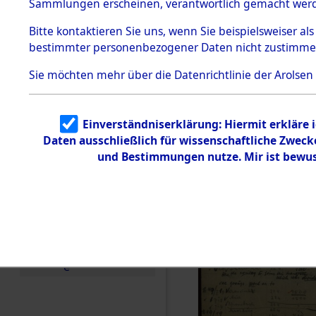
Sammlungen erscheinen, verantwortlich gemacht wer
Todesmärsche
5.3.1 Alliierte
Bitte
kontaktieren
Sie uns, wenn Sie beispielsweiser al
Erhebungen
bestimmter personenbezogener Daten nicht zustimme
zu
Todesmärsch
en
Sie möchten mehr über die Datenrichtlinie der Arolsen
5.3.2
Versuchte
Identifizierun
Einverständniserklärung: Hiermit erkläre 
g
Daten ausschließlich für wissenschaftliche Zwec
5.3.3
Todesmärsch
und Bestimmungen nutze. Mir ist bewus
e /
Identifikation
unbekannter
Toter
5.3.5
Grabermittlu
ng /
Friedhofsplän
e