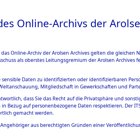
a
A
es Online-Archivs der Arolse
DIGITAL COLLEC
r das Online-Archiv der Arolsen Archives gelten die gleiche
ESCHREIBUNG
ARCHIVALE
ÜBERSICHT
BILD
sschuss als oberstes Leitungsgremium der Arolsen Archives 
tionslager Natzweiler: Nach
e sensible Daten zu identifizierten oder identifizierbaren Pe
Weltanschauung, Mitgliedschaft in Gewerkschaften und Partei
d das Kommando Bisingen: II
antwortlich, dass Sie das Recht auf die Privatsphäre und sons
 des Personnes Déplacées", "
 in Bezug auf personenbezogene Daten respektieren. Der ITS k
rtlich gemacht werden.
2125328)
ls Angehöriger aus berechtigten Gründen einer Veröffentlic