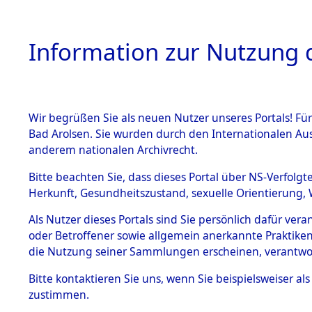
Information zur Nutzung d
Wir begrüßen Sie als neuen Nutzer unseres Portals! Fü
HOME
BESTANDSB
Bad Arolsen. Sie wurden durch den Internationalen Au
anderem nationalen Archivrecht.
BESTÄNDE
Konzentra
Bitte beachten Sie, dass dieses Portal über NS-Verfolgt
Herkunft, Gesundheitszustand, sexuelle Orientierung, 
betreffen
1.
Inhaftierungsdoku
Als Nutzer dieses Portals sind Sie persönlich dafür ver
mente
"Direction
oder Betroffener sowie allgemein anerkannte Praktiken
5. Verschiedenes
die Nutzung seiner Sammlungen erscheinen, verantwo
5.3
→
0430 (8
Bitte
kontaktieren
Sie uns, wenn Sie beispielsweiser a
Todesmärsche
zustimmen.
5.3.1 Alliierte
Erhebungen