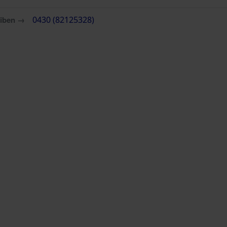
eiben →
0430 (82125328)