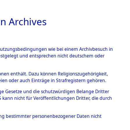
n Archives
TIONS ONLINE
n Nutzungsbedingungen wie bei einem Archivbesuch in
festgelegt und entsprechen nicht deutschem oder
kriegs-Dokumente
rsonen enthält. Dazu können Religionszugehörigkeit,
en oder auch Einträge in Strafregistern gehören.
I. Exhumierungen
tige Gesetze und die schutzwürdigen Belange Dritter
Elements D´Identification"
ann nicht für Veröffentlichungen Dritter, die durch
hung bestimmter personenbezogener Daten nicht