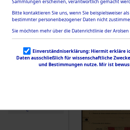
Exhumieru
Sammlungen erscheinen, verantwortlich gemacht wer
Todesmärsche
Personnes
5.3.1 Alliierte
Bitte
kontaktieren
Sie uns, wenn Sie beispielsweiser al
Erhebungen
bestimmter personenbezogener Daten nicht zustimme
zu
´Identifica
Todesmärsch
en
Sie möchten mehr über die Datenrichtlinie der Arolsen
5.3.2
Versuchte
Identifizierun
Einverständniserklärung: Hiermit erkläre 
g
Daten ausschließlich für wissenschaftliche Zwec
5.3.3
Todesmärsch
und Bestimmungen nutze. Mir ist bewus
e /
Identifikation
unbekannter
Toter
5.3.5
Grabermittlu
ng /
Friedhofsplän
e