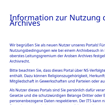
Information zur Nutzung d
Archives
HOME
BESTANDSBESCHREIBUNG
ARCHIVAL
Wir begrüßen Sie als neuen Nutzer unseres Portals! Für
Nutzungsbedingungen wie bei einem Archivbesuch in B
oberstes Leitungsgremium der Arolsen Archives festg
Archivrecht.
BESTÄNDE
Bitte beachten Sie, dass dieses Portal über NS-Verfolgte
Konzentrat
enthält. Dazu können Religionszugehörigkeit, Herkunf
Mitgliedschaft in Gewerkschaften und Parteien oder auc
Nachkrieg
1.
Inhaftierungsdoku
mente
Als Nutzer dieses Portals sind Sie persönlich dafür vera
Kommando B
Gesetze und die schutzwürdigen Belange Dritter oder B
5. Verschiedenes
personenbezogene Daten respektieren. Der ITS kann nic
5.3