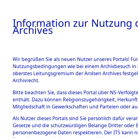
Information zur Nutzung d
Archives
HOME
BESTANDSBESCHREIBUNG
ARCHIVAL
Wir begrüßen Sie als neuen Nutzer unseres Portals! Für
Nutzungsbedingungen wie bei einem Archivbesuch in B
oberstes Leitungsgremium der Arolsen Archives festg
Archivrecht.
BESTÄNDE
Bitte beachten Sie, dass dieses Portal über NS-Verfolgte
Rekonstruk
enthält. Dazu können Religionszugehörigkeit, Herkunf
Mitgliedschaft in Gewerkschaften und Parteien oder auc
Geschehni
1.
Inhaftierungsdoku
mente
Als Nutzer dieses Portals sind Sie persönlich dafür vera
alphabetis
Gesetze und die schutzwürdigen Belange Dritter oder B
5. Verschiedenes
personenbezogene Daten respektieren. Der ITS kann nic
5.3