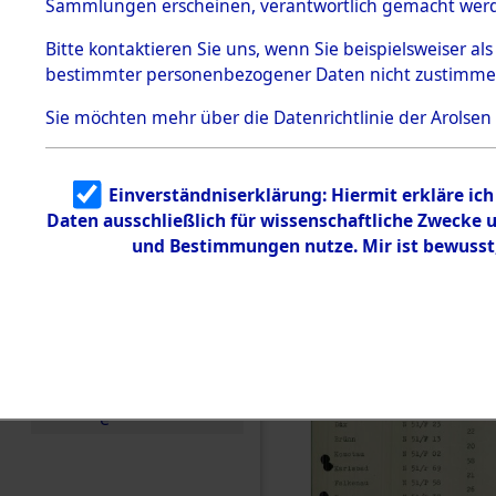
betroffen
Sammlungen erscheinen, verantwortlich gemacht wer
Todesmärsche
5.3.1 Alliierte
0002 (846
Bitte
kontaktieren
Sie uns, wenn Sie beispielsweiser al
Erhebungen
bestimmter personenbezogener Daten nicht zustimme
zu
Todesmärsch
en
Sie möchten mehr über die Datenrichtlinie der Arolsen
5.3.2
Versuchte
Identifizierun
Einverständniserklärung: Hiermit erkläre ic
g
Daten ausschließlich für wissenschaftliche Zwecke
5.3.3
Todesmärsch
und Bestimmungen nutze. Mir ist bewusst
e /
Identifikation
unbekannter
Toter
5.3.5
Grabermittlu
ng /
Friedhofsplän
e