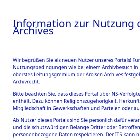
Information zur Nutzung d
Archives
HOME
BESTANDSBESCHREIBUNG
ARCHIVAL
Wir begrüßen Sie als neuen Nutzer unseres Portals! Für
Nutzungsbedingungen wie bei einem Archivbesuch in B
oberstes Leitungsgremium der Arolsen Archives festg
Archivrecht.
BESTÄNDE
Bitte beachten Sie, dass dieses Portal über NS-Verfolgte
Ermittlung
enthält. Dazu können Religionszugehörigkeit, Herkunf
Mitgliedschaft in Gewerkschaften und Parteien oder auc
von Evaku
1.
Inhaftierungsdoku
mente
Als Nutzer dieses Portals sind Sie persönlich dafür vera
Feststellu
und die schutzwürdigen Belange Dritter oder Betroffen
5. Verschiedenes
personenbezogene Daten respektieren. Der ITS kann nic
5.3