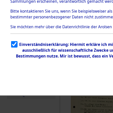
Toter aus 
Sammlungen erscheinen, verantwortlich gemacht wer
Todesmärsche
5.3.1 Alliierte
Ort ihrer 
Bitte
kontaktieren
Sie uns, wenn Sie beispielsweiser al
Erhebungen
bestimmter personenbezogener Daten nicht zustimme
zu
Todesmärsch
0002 (846
en
Sie möchten mehr über die Datenrichtlinie der Arolsen
5.3.2
Versuchte
Identifizierun
Einverständniserklärung: Hiermit erkläre ich 
g
ausschließlich für wissenschaftliche Zwecke
5.3.3
Todesmärsch
Bestimmungen nutze. Mir ist bewusst, dass ein 
e /
Identifikation
unbekannter
Toter
5.3.5
Grabermittlu
ng /
Friedhofsplän
e