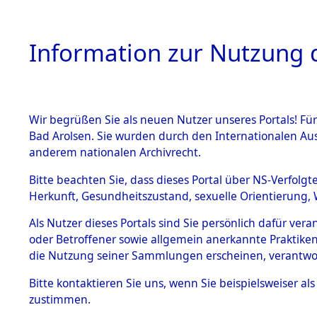
Information zur Nutzung d
Wir begrüßen Sie als neuen Nutzer unseres Portals! Fü
HOME
BESTANDSB
Bad Arolsen. Sie wurden durch den Internationalen Au
anderem nationalen Archivrecht.
BESTÄNDE
Ermittlung
Bitte beachten Sie, dass dieses Portal über NS-Verfolgt
Herkunft, Gesundheitszustand, sexuelle Orientierung, 
Evakuierun
1.
Inhaftierungsdoku
Als Nutzer dieses Portals sind Sie persönlich dafür ver
mente
Toter aus 
oder Betroffener sowie allgemein anerkannte Praktiken
5. Verschiedenes
die Nutzung seiner Sammlungen erscheinen, verantwo
5.3
Fehlanzei
Bitte
kontaktieren
Sie uns, wenn Sie beispielsweiser a
Todesmärsche
zustimmen.
5.3.1 Alliierte
Erhebungen