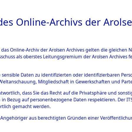
a
A
es Online-Archivs der Arolse
DIGITAL COLLEC
r das Online-Archiv der Arolsen Archives gelten die gleiche
ESCHREIBUNG
ARCHIVALE
ÜBERSICHT
BILD
sschuss als oberstes Leitungsgremium der Arolsen Archives 
 des Ablaufs und der Routen
e sensible Daten zu identifizierten oder identifizierbaren Pe
Weltanschauung, Mitgliedschaft in Gewerkschaften und Partei
gsmärschen, die Feststellun
antwortlich, dass Sie das Recht auf die Privatsphäre und sons
Konzentrationslagern und de
 in Bezug auf personenbezogene Daten respektieren. Der ITS k
rtlich gemacht werden.
gen
→
0003 (84626407)
→
04
ls Angehöriger aus berechtigten Gründen einer Veröffentlic