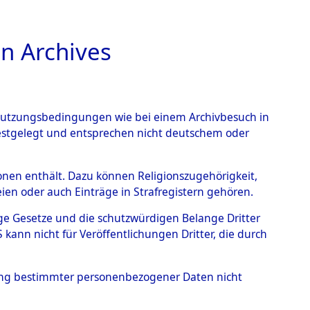
n Archives
TIONS ONLINE
n Nutzungsbedingungen wie bei einem Archivbesuch in
festgelegt und entsprechen nicht deutschem oder
 von
rsonen enthält. Dazu können Religionszugehörigkeit,
en oder auch Einträge in Strafregistern gehören.
g der Anzahl unbekannter
tige Gesetze und die schutzwürdigen Belange Dritter
r Ort ihrer Grablegungen:
ann nicht für Veröffentlichungen Dritter, die durch
01 (84626485)
hung bestimmter personenbezogener Daten nicht