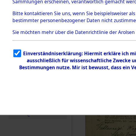
Toter aus 
Sammlungen erscheinen, verantwortlich gemacht wer
Todesmärsche
5.3.1 Alliierte
Ort ihrer 
Bitte
kontaktieren
Sie uns, wenn Sie beispielsweiser al
Erhebungen
bestimmter personenbezogener Daten nicht zustimme
zu
Todesmärsch
0001 (846
en
Sie möchten mehr über die Datenrichtlinie der Arolsen
5.3.2
Versuchte
Identifizierun
Einverständniserklärung: Hiermit erkläre ich 
g
ausschließlich für wissenschaftliche Zwecke
5.3.3
Todesmärsch
Bestimmungen nutze. Mir ist bewusst, dass ein 
e /
Identifikation
unbekannter
Toter
5.3.5
Grabermittlu
ng /
Friedhofsplän
e