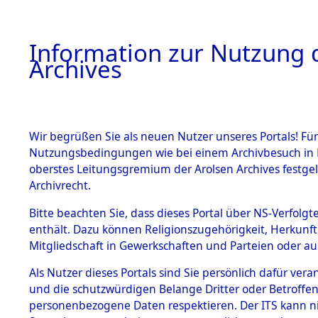
Information zur Nutzung d
Archives
HOME
BESTANDSBESCHREIBUNG
ARCHIVAL
Wir begrüßen Sie als neuen Nutzer unseres Portals! Für
Nutzungsbedingungen wie bei einem Archivbesuch in B
oberstes Leitungsgremium der Arolsen Archives festg
Archivrecht.
BESTÄNDE
Bitte beachten Sie, dass dieses Portal über NS-Verfolgte
Ermittlung
enthält. Dazu können Religionszugehörigkeit, Herkunf
Mitgliedschaft in Gewerkschaften und Parteien oder auc
von Evaku
1.
Inhaftierungsdoku
mente
Als Nutzer dieses Portals sind Sie persönlich dafür vera
Feststellu
und die schutzwürdigen Belange Dritter oder Betroffen
5. Verschiedenes
personenbezogene Daten respektieren. Der ITS kann nic
5.3