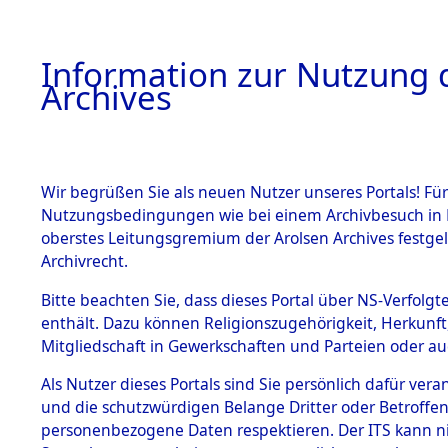
Information zur Nutzung d
Archives
HOME
BESTANDSBESCHREIBUNG
ARCHIVAL
Wir begrüßen Sie als neuen Nutzer unseres Portals! Für
Nutzungsbedingungen wie bei einem Archivbesuch in B
oberstes Leitungsgremium der Arolsen Archives festg
Archivrecht.
BESTÄNDE
Bitte beachten Sie, dass dieses Portal über NS-Verfolgte
Ermittlung
enthält. Dazu können Religionszugehörigkeit, Herkunf
Mitgliedschaft in Gewerkschaften und Parteien oder auc
von Evaku
1.
Inhaftierungsdoku
mente
Als Nutzer dieses Portals sind Sie persönlich dafür vera
Feststellu
und die schutzwürdigen Belange Dritter oder Betroffen
5. Verschiedenes
personenbezogene Daten respektieren. Der ITS kann nic
5.3