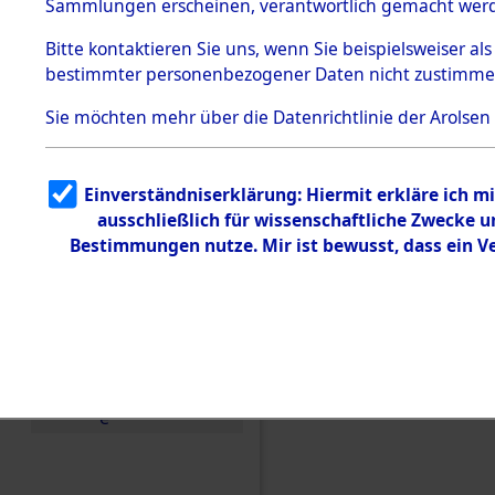
Toter aus 
Sammlungen erscheinen, verantwortlich gemacht wer
Todesmärsche
5.3.1 Alliierte
Ort ihrer 
Bitte
kontaktieren
Sie uns, wenn Sie beispielsweiser al
Erhebungen
bestimmter personenbezogener Daten nicht zustimme
zu
Todesmärsch
0001 (846
en
Sie möchten mehr über die Datenrichtlinie der Arolsen
5.3.2
Versuchte
Identifizierun
Einverständniserklärung: Hiermit erkläre ich 
g
ausschließlich für wissenschaftliche Zwecke
5.3.3
Todesmärsch
Bestimmungen nutze. Mir ist bewusst, dass ein 
e /
Identifikation
unbekannter
Toter
5.3.5
Grabermittlu
ng /
Friedhofsplän
e