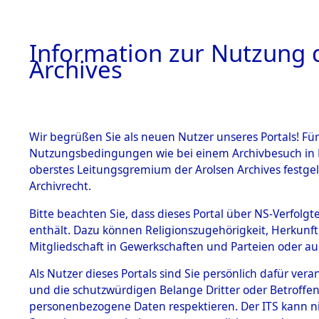
Information zur Nutzung d
Archives
HOME
BESTANDSBESCHREIBUNG
ARCHIVAL
Wir begrüßen Sie als neuen Nutzer unseres Portals! Für
Nutzungsbedingungen wie bei einem Archivbesuch in B
oberstes Leitungsgremium der Arolsen Archives festg
Archivrecht.
BESTÄNDE
Bitte beachten Sie, dass dieses Portal über NS-Verfolgte
Ermittlung
enthält. Dazu können Religionszugehörigkeit, Herkunf
Mitgliedschaft in Gewerkschaften und Parteien oder auc
von Evaku
1.
Inhaftierungsdoku
mente
Als Nutzer dieses Portals sind Sie persönlich dafür vera
Feststellu
und die schutzwürdigen Belange Dritter oder Betroffen
5. Verschiedenes
personenbezogene Daten respektieren. Der ITS kann nic
5.3