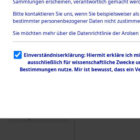
Toter aus 
Sammlungen erscheinen, verantwortlich gemacht wer
Todesmärsche
5.3.1 Alliierte
Ort ihrer 
Bitte
kontaktieren
Sie uns, wenn Sie beispielsweiser al
Erhebungen
bestimmter personenbezogener Daten nicht zustimme
zu
Todesmärsch
0002 (846
en
Sie möchten mehr über die Datenrichtlinie der Arolsen
5.3.2
Versuchte
Identifizierun
Einverständniserklärung: Hiermit erkläre ich 
g
ausschließlich für wissenschaftliche Zwecke
5.3.3
Todesmärsch
Bestimmungen nutze. Mir ist bewusst, dass ein 
e /
Identifikation
unbekannter
Toter
5.3.5
Grabermittlu
ng /
Friedhofsplän
e