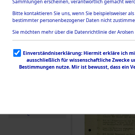
Toter aus 
Sammlungen erscheinen, verantwortlich gemacht wer
Todesmärsche
5.3.1 Alliierte
Ort ihrer 
Bitte
kontaktieren
Sie uns, wenn Sie beispielsweiser al
Erhebungen
bestimmter personenbezogener Daten nicht zustimme
zu
Todesmärsch
0001 (846
en
Sie möchten mehr über die Datenrichtlinie der Arolsen
5.3.2
Versuchte
Identifizierun
Einverständniserklärung: Hiermit erkläre ich 
g
ausschließlich für wissenschaftliche Zwecke
5.3.3
Todesmärsch
Bestimmungen nutze. Mir ist bewusst, dass ein 
e /
Identifikation
unbekannter
Toter
5.3.5
Grabermittlu
ng /
Friedhofsplän
e