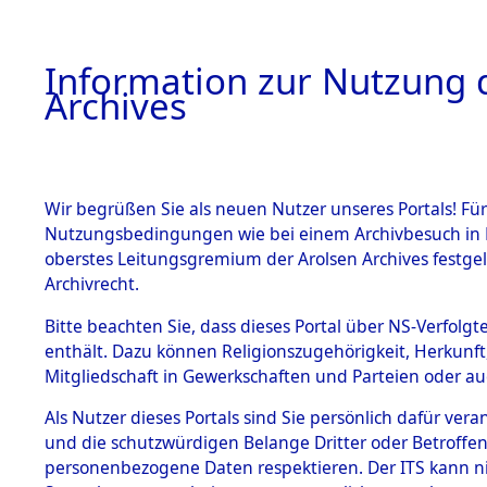
Information zur Nutzung d
Archives
HOME
BESTANDSBESCHREIBUNG
ARCHIVAL
Wir begrüßen Sie als neuen Nutzer unseres Portals! Für
Nutzungsbedingungen wie bei einem Archivbesuch in B
oberstes Leitungsgremium der Arolsen Archives festg
Archivrecht.
BESTÄNDE
Bitte beachten Sie, dass dieses Portal über NS-Verfolgte
Ermittlung
enthält. Dazu können Religionszugehörigkeit, Herkunf
Mitgliedschaft in Gewerkschaften und Parteien oder auc
von Evaku
1.
Inhaftierungsdoku
mente
Als Nutzer dieses Portals sind Sie persönlich dafür vera
Feststellu
und die schutzwürdigen Belange Dritter oder Betroffen
5. Verschiedenes
personenbezogene Daten respektieren. Der ITS kann nic
5.3