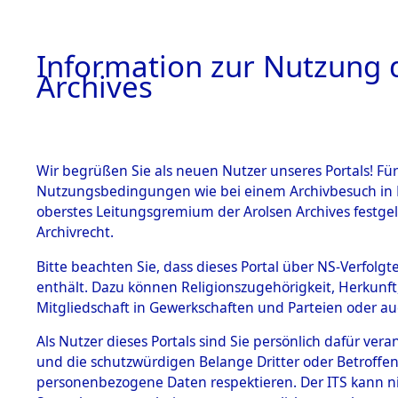
Information zur Nutzung d
Archives
HOME
BESTANDSBESCHREIBUNG
ARCHIVAL
Wir begrüßen Sie als neuen Nutzer unseres Portals! Für
Nutzungsbedingungen wie bei einem Archivbesuch in B
oberstes Leitungsgremium der Arolsen Archives festg
Archivrecht.
BESTÄNDE
Bitte beachten Sie, dass dieses Portal über NS-Verfolgte
Ermittlung
enthält. Dazu können Religionszugehörigkeit, Herkunf
Mitgliedschaft in Gewerkschaften und Parteien oder auc
von Evaku
1.
Inhaftierungsdoku
mente
Als Nutzer dieses Portals sind Sie persönlich dafür vera
Feststellu
und die schutzwürdigen Belange Dritter oder Betroffen
5. Verschiedenes
personenbezogene Daten respektieren. Der ITS kann nic
5.3