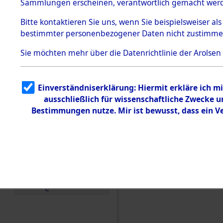
Toter aus 
Sammlungen erscheinen, verantwortlich gemacht wer
Todesmärsche
5.3.1 Alliierte
Ort ihrer 
Bitte
kontaktieren
Sie uns, wenn Sie beispielsweiser al
Erhebungen
bestimmter personenbezogener Daten nicht zustimme
zu
Todesmärsch
0002 (846
en
Sie möchten mehr über die Datenrichtlinie der Arolsen
5.3.2
Versuchte
Identifizierun
Einverständniserklärung: Hiermit erkläre ich 
g
ausschließlich für wissenschaftliche Zwecke
5.3.3
Todesmärsch
Bestimmungen nutze. Mir ist bewusst, dass ein 
e /
Identifikation
unbekannter
Toter
5.3.5
Grabermittlu
ng /
Friedhofsplän
e