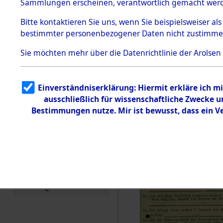
Toter aus 
Sammlungen erscheinen, verantwortlich gemacht wer
Todesmärsche
5.3.1 Alliierte
Ort ihrer 
Bitte
kontaktieren
Sie uns, wenn Sie beispielsweiser al
Erhebungen
bestimmter personenbezogener Daten nicht zustimme
zu
Todesmärsch
0003 (846
en
Sie möchten mehr über die Datenrichtlinie der Arolsen
5.3.2
Versuchte
Identifizierun
Einverständniserklärung: Hiermit erkläre ich 
g
ausschließlich für wissenschaftliche Zwecke
5.3.3
Todesmärsch
Bestimmungen nutze. Mir ist bewusst, dass ein 
e /
Identifikation
unbekannter
Toter
5.3.5
Grabermittlu
ng /
Friedhofsplän
e