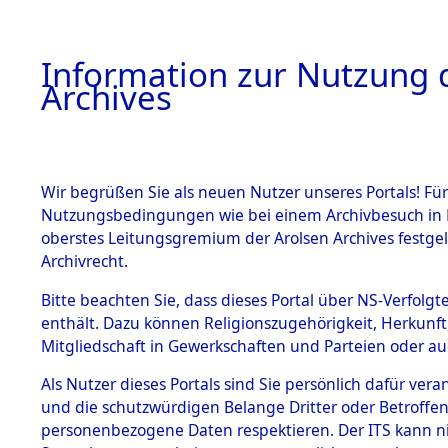
Information zur Nutzung d
Archives
HOME
BESTANDSBESCHREIBUNG
ARCHIVAL
Wir begrüßen Sie als neuen Nutzer unseres Portals! Für
Nutzungsbedingungen wie bei einem Archivbesuch in B
oberstes Leitungsgremium der Arolsen Archives festg
Archivrecht.
BESTÄNDE
Bitte beachten Sie, dass dieses Portal über NS-Verfolgte
Ermittlung
enthält. Dazu können Religionszugehörigkeit, Herkunf
Mitgliedschaft in Gewerkschaften und Parteien oder auc
von Evaku
1.
Inhaftierungsdoku
mente
Als Nutzer dieses Portals sind Sie persönlich dafür vera
Feststellu
und die schutzwürdigen Belange Dritter oder Betroffen
5. Verschiedenes
personenbezogene Daten respektieren. Der ITS kann nic
5.3