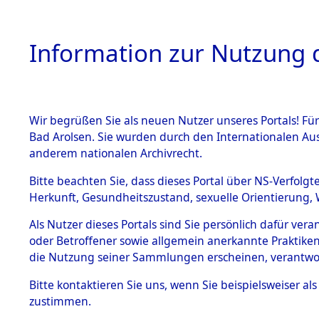
Information zur Nutzung d
Wir begrüßen Sie als neuen Nutzer unseres Portals! Fü
HOME
BESTANDSB
Bad Arolsen. Sie wurden durch den Internationalen Au
anderem nationalen Archivrecht.
BESTÄNDE
Ermittlung
Bitte beachten Sie, dass dieses Portal über NS-Verfolgt
Herkunft, Gesundheitszustand, sexuelle Orientierung, 
Evakuierun
1.
Inhaftierungsdoku
Als Nutzer dieses Portals sind Sie persönlich dafür ver
mente
Toter aus 
oder Betroffener sowie allgemein anerkannte Praktiken
5. Verschiedenes
die Nutzung seiner Sammlungen erscheinen, verantwo
5.3
Fehlanzei
Bitte
kontaktieren
Sie uns, wenn Sie beispielsweiser a
Todesmärsche
zustimmen.
5.3.1 Alliierte
Erhebungen