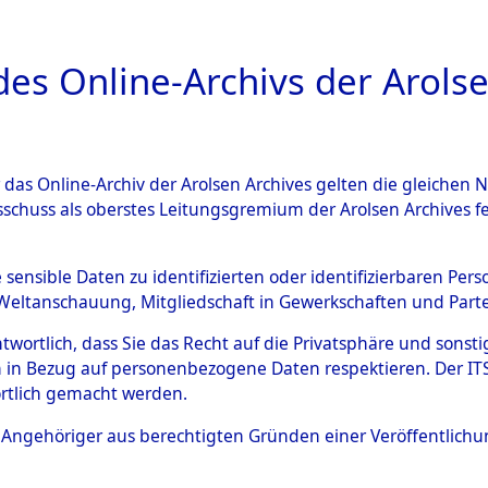
a
A
es Online-Archivs der Arolse
DIGITAL COLLEC
r das Online-Archiv der Arolsen Archives gelten die gleiche
ESCHREIBUNG
ARCHIVALE
ÜBERSICHT
BILD
sschuss als oberstes Leitungsgremium der Arolsen Archives 
 des Ablaufs und der Routen
e sensible Daten zu identifizierten oder identifizierbaren Pe
Weltanschauung, Mitgliedschaft in Gewerkschaften und Partei
gsmärschen, die Feststellun
antwortlich, dass Sie das Recht auf die Privatsphäre und sons
Konzentrationslagern und de
 in Bezug auf personenbezogene Daten respektieren. Der ITS k
rtlich gemacht werden.
gen
→
0003 (84628085)
→
03
ls Angehöriger aus berechtigten Gründen einer Veröffentlic