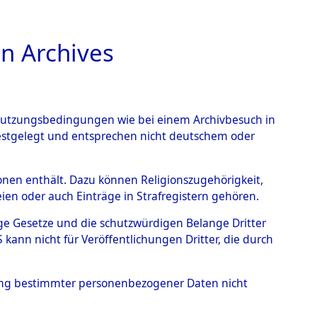
n Archives
TIONS ONLINE
n Nutzungsbedingungen wie bei einem Archivbesuch in
festgelegt und entsprechen nicht deutschem oder
 von
rsonen enthält. Dazu können Religionszugehörigkeit,
en oder auch Einträge in Strafregistern gehören.
g der Anzahl unbekannter
tige Gesetze und die schutzwürdigen Belange Dritter
r Ort ihrer Grablegungen:
ann nicht für Veröffentlichungen Dritter, die durch
40 (84628091)
hung bestimmter personenbezogener Daten nicht