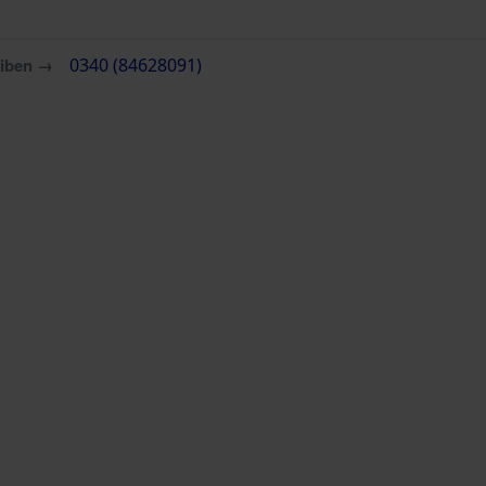
eiben →
0340 (84628091)