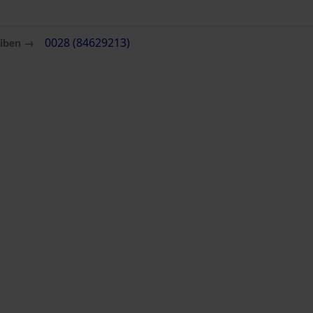
eiben →
0028 (84629213)