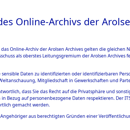
a
A
es Online-Archivs der Arolse
DIGITAL COLLEC
r das Online-Archiv der Arolsen Archives gelten die gleiche
ESCHREIBUNG
ARCHIVALE
ÜBERSICHT
BILD
sschuss als oberstes Leitungsgremium der Arolsen Archives 
 des Ablaufs und der Routen
e sensible Daten zu identifizierten oder identifizierbaren Pe
Weltanschauung, Mitgliedschaft in Gewerkschaften und Partei
gsmärschen, die Feststellun
antwortlich, dass Sie das Recht auf die Privatsphäre und sons
Konzentrationslagern und de
 in Bezug auf personenbezogene Daten respektieren. Der ITS k
rtlich gemacht werden.
gen
→
0001 (84629184)
→
00
ls Angehöriger aus berechtigten Gründen einer Veröffentlic