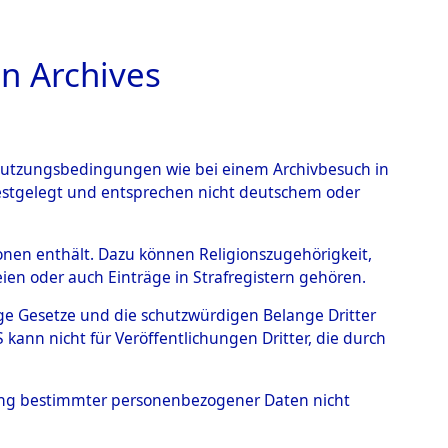
n Archives
TIONS ONLINE
n Nutzungsbedingungen wie bei einem Archivbesuch in
festgelegt und entsprechen nicht deutschem oder
 von
rsonen enthält. Dazu können Religionszugehörigkeit,
en oder auch Einträge in Strafregistern gehören.
g der Anzahl unbekannter
tige Gesetze und die schutzwürdigen Belange Dritter
r Ort ihrer Grablegungen:
ann nicht für Veröffentlichungen Dritter, die durch
28 (84629213)
hung bestimmter personenbezogener Daten nicht