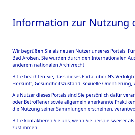
Information zur Nutzung d
Wir begrüßen Sie als neuen Nutzer unseres Portals! Fü
HOME
BESTANDSB
Bad Arolsen. Sie wurden durch den Internationalen Au
anderem nationalen Archivrecht.
BESTÄNDE
Ermittlung
Bitte beachten Sie, dass dieses Portal über NS-Verfolgt
Herkunft, Gesundheitszustand, sexuelle Orientierung, 
Evakuierun
1.
Inhaftierungsdoku
Als Nutzer dieses Portals sind Sie persönlich dafür ver
mente
Toter aus 
oder Betroffener sowie allgemein anerkannte Praktiken
5. Verschiedenes
die Nutzung seiner Sammlungen erscheinen, verantwo
5.3
Fehlanzei
Bitte
kontaktieren
Sie uns, wenn Sie beispielsweiser a
Todesmärsche
zustimmen.
5.3.1 Alliierte
Erhebungen