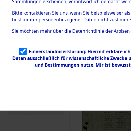
betroffen
Sammlungen erscheinen, verantwortlich gemacht wer
Todesmärsche
5.3.1 Alliierte
0002 (846
Bitte
kontaktieren
Sie uns, wenn Sie beispielsweiser al
Erhebungen
bestimmter personenbezogener Daten nicht zustimme
zu
Todesmärsch
en
Sie möchten mehr über die Datenrichtlinie der Arolsen
5.3.2
Versuchte
Identifizierun
Einverständniserklärung: Hiermit erkläre ic
g
Daten ausschließlich für wissenschaftliche Zwecke
5.3.3
Todesmärsch
und Bestimmungen nutze. Mir ist bewusst
e /
Identifikation
unbekannter
Toter
5.3.5
Grabermittlu
ng /
Friedhofsplän
e