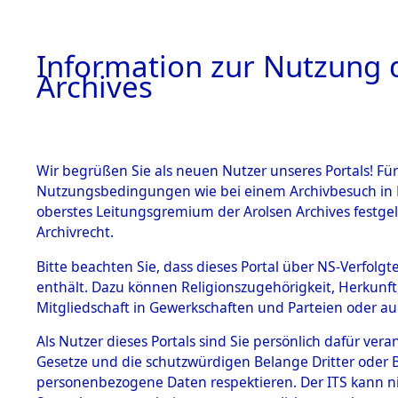
Information zur Nutzung d
Archives
HOME
BESTANDSBESCHREIBUNG
ARCHIVAL
Wir begrüßen Sie als neuen Nutzer unseres Portals! Für
Nutzungsbedingungen wie bei einem Archivbesuch in B
oberstes Leitungsgremium der Arolsen Archives festg
Archivrecht.
BESTÄNDE
Bitte beachten Sie, dass dieses Portal über NS-Verfolgte
Rekonstruk
enthält. Dazu können Religionszugehörigkeit, Herkunf
Mitgliedschaft in Gewerkschaften und Parteien oder auc
Geschehni
1.
Inhaftierungsdoku
mente
Als Nutzer dieses Portals sind Sie persönlich dafür vera
alphabetis
Gesetze und die schutzwürdigen Belange Dritter oder B
5. Verschiedenes
personenbezogene Daten respektieren. Der ITS kann nic
5.3