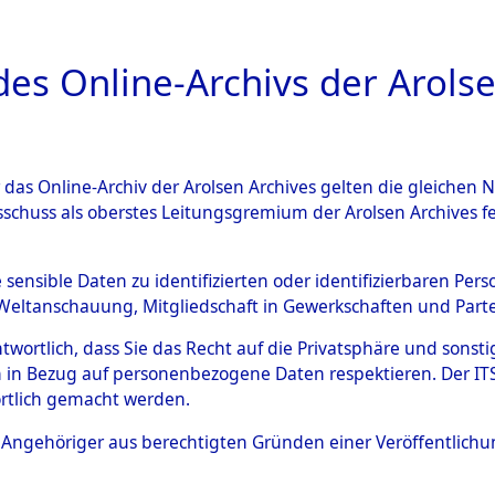
a
A
es Online-Archivs der Arolse
DIGITAL COLLEC
r das Online-Archiv der Arolsen Archives gelten die gleiche
HIVALE
ÜBERSICHT
BILD
sschuss als oberstes Leitungsgremium der Arolsen Archives 
e sensible Daten zu identifizierten oder identifizierbaren Pe
Weltanschauung, Mitgliedschaft in Gewerkschaften und Partei
entifizierung der auf dem Todesmarsch vom Konzentr
0038 (84621426)
antwortlich, dass Sie das Recht auf die Privatsphäre und sons
 in Bezug auf personenbezogene Daten respektieren. Der ITS k
rtlich gemacht werden.
ls Angehöriger aus berechtigten Gründen einer Veröffentlic