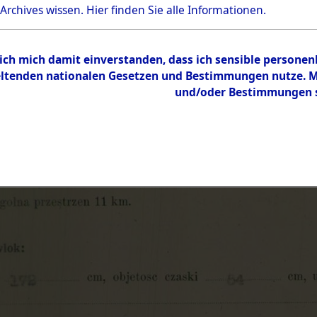
 Archives wissen.
Hier
finden Sie alle Informationen.
 ich mich damit einverstanden, dass ich sensible persone
tenden nationalen Gesetzen und Bestimmungen nutze. Mir
und/oder Bestimmungen st