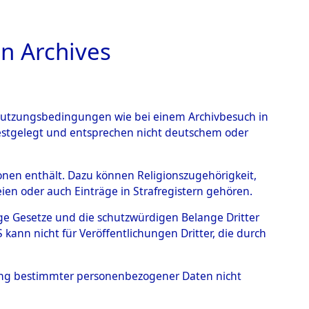
n Archives
TIONS ONLINE
n Nutzungsbedingungen wie bei einem Archivbesuch in
festgelegt und entsprechen nicht deutschem oder
rsonen enthält. Dazu können Religionszugehörigkeit,
en oder auch Einträge in Strafregistern gehören.
ationslager Flossenbürg...
tige Gesetze und die schutzwürdigen Belange Dritter
ann nicht für Veröffentlichungen Dritter, die durch
hung bestimmter personenbezogener Daten nicht