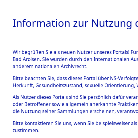
Information zur Nutzung d
Wir begrüßen Sie als neuen Nutzer unseres Portals! Fü
HOME
BESTANDSBESCHREIBUNG
ARC
Bad Arolsen. Sie wurden durch den Internationalen Au
anderem nationalen Archivrecht.
Bitte beachten Sie, dass dieses Portal über NS-Verfolgt
Herkunft, Gesundheitszustand, sexuelle Orientierung, 
Exhumierung und Id
BESTÄNDE
0003 (84621388)
Als Nutzer dieses Portals sind Sie persönlich dafür ver
oder Betroffener sowie allgemein anerkannte Praktiken
1.
die Nutzung seiner Sammlungen erscheinen, verantwo
Inhaftierungsdoku
mente
Bitte
kontaktieren
Sie uns, wenn Sie beispielsweiser a
5. Verschiedenes
zustimmen.
5.3