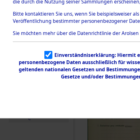
die durch die Nutzung seiner Sammlungen erscheinen,
Todesmärsche
5.3.1 Alliierte
Bitte
kontaktieren
Sie uns, wenn Sie beispielsweiser a
Erhebungen
Veröffentlichung bestimmter personenbezogener Date
zu
Todesmärsch
en
Sie möchten mehr über die Datenrichtlinie der Arolsen
5.3.2
Versuchte
Identifizierun
Einverständniserklärung: Hiermit e
g
personenbezogene Daten ausschließlich für wiss
5.3.3
Todesmärsch
geltenden nationalen Gesetzen und Bestimmungen 
e /
Gesetze und/oder Bestimmungen 
Identifikation
unbekannter
Toter
5.3.5
Grabermittlu
ng /
Friedhofsplän
e