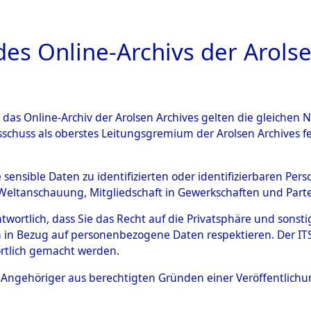
a
A
es Online-Archivs der Arolse
DIGITAL COLLEC
r das Online-Archiv der Arolsen Archives gelten die gleiche
HIVALE
ÜBERSICHT
BILD
sschuss als oberstes Leitungsgremium der Arolsen Archives 
e sensible Daten zu identifizierten oder identifizierbaren Pe
Weltanschauung, Mitgliedschaft in Gewerkschaften und Partei
entifizierung der auf dem Todesmarsch vom Konzentr
0093 (84622974)
antwortlich, dass Sie das Recht auf die Privatsphäre und sons
 in Bezug auf personenbezogene Daten respektieren. Der ITS k
rtlich gemacht werden.
ls Angehöriger aus berechtigten Gründen einer Veröffentlic