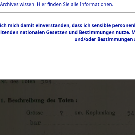
 Archives wissen.
Hier
finden Sie alle Informationen.
 ich mich damit einverstanden, dass ich sensible persone
tenden nationalen Gesetzen und Bestimmungen nutze. Mir
und/oder Bestimmungen st