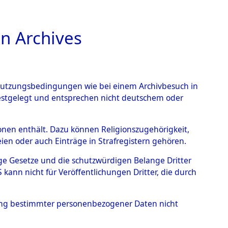
n Archives
TIONS ONLINE
n Nutzungsbedingungen wie bei einem Archivbesuch in
festgelegt und entsprechen nicht deutschem oder
rsonen enthält. Dazu können Religionszugehörigkeit,
en oder auch Einträge in Strafregistern gehören.
ationslager Flossenbürg...
tige Gesetze und die schutzwürdigen Belange Dritter
ann nicht für Veröffentlichungen Dritter, die durch
hung bestimmter personenbezogener Daten nicht