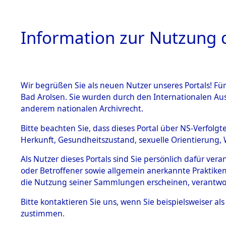
Information zur Nutzung d
Wir begrüßen Sie als neuen Nutzer unseres Portals! Fü
HOME
BESTANDSBESCHREIBUNG
ARC
Bad Arolsen. Sie wurden durch den Internationalen Au
anderem nationalen Archivrecht.
Bitte beachten Sie, dass dieses Portal über NS-Verfolgt
Herkunft, Gesundheitszustand, sexuelle Orientierung, 
Exhumierung und Id
BESTÄNDE
0003 (84622881)
Als Nutzer dieses Portals sind Sie persönlich dafür ver
oder Betroffener sowie allgemein anerkannte Praktiken
1.
die Nutzung seiner Sammlungen erscheinen, verantwo
Inhaftierungsdoku
mente
Bitte
kontaktieren
Sie uns, wenn Sie beispielsweiser a
5. Verschiedenes
zustimmen.
5.3