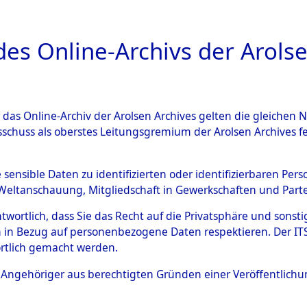
a
A
es Online-Archivs der Arolse
DIGITAL COLLEC
r das Online-Archiv der Arolsen Archives gelten die gleiche
HIVALE
ÜBERSICHT
BILD
sschuss als oberstes Leitungsgremium der Arolsen Archives 
e sensible Daten zu identifizierten oder identifizierbaren Pe
Weltanschauung, Mitgliedschaft in Gewerkschaften und Partei
aufs und der Routen von Evakuierungsmärschen, die Fe
antwortlich, dass Sie das Recht auf die Privatsphäre und sons
 in Bezug auf personenbezogene Daten respektieren. Der ITS k
rtlich gemacht werden.
ls Angehöriger aus berechtigten Gründen einer Veröffentlic