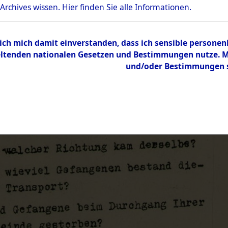
 Archives wissen.
Hier
finden Sie alle Informationen.
 ich mich damit einverstanden, dass ich sensible persone
tenden nationalen Gesetzen und Bestimmungen nutze. Mir
und/oder Bestimmungen st