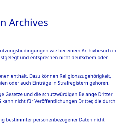
n Archives
TIONS ONLINE
n Nutzungsbedingungen wie bei einem Archivbesuch in
festgelegt und entsprechen nicht deutschem oder
rsonen enthält. Dazu können Religionszugehörigkeit,
en oder auch Einträge in Strafregistern gehören.
ststellung...
0003 (84626407)
tige Gesetze und die schutzwürdigen Belange Dritter
ann nicht für Veröffentlichungen Dritter, die durch
hung bestimmter personenbezogener Daten nicht