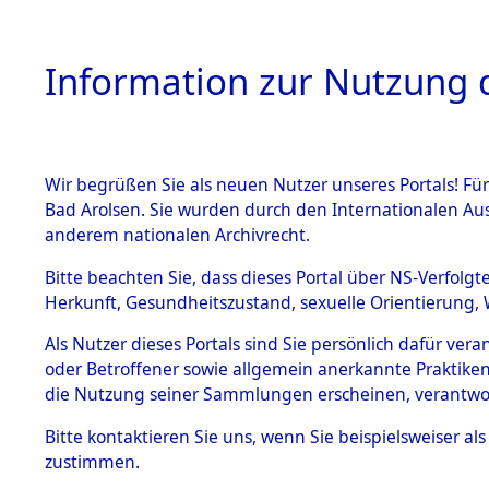
Information zur Nutzung d
Wir begrüßen Sie als neuen Nutzer unseres Portals! Fü
HOME
BESTANDSBESCHREIBUNG
ARC
Bad Arolsen. Sie wurden durch den Internationalen Au
anderem nationalen Archivrecht.
Bitte beachten Sie, dass dieses Portal über NS-Verfolgt
Herkunft, Gesundheitszustand, sexuelle Orientierung, 
Ermittlung des Abl
BESTÄNDE
0337 (84626421)
Als Nutzer dieses Portals sind Sie persönlich dafür ver
oder Betroffener sowie allgemein anerkannte Praktiken
1.
die Nutzung seiner Sammlungen erscheinen, verantwo
Inhaftierungsdoku
mente
Bitte
kontaktieren
Sie uns, wenn Sie beispielsweiser a
5. Verschiedenes
zustimmen.
5.3