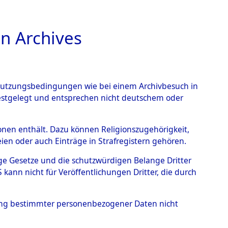
n Archives
TIONS ONLINE
n Nutzungsbedingungen wie bei einem Archivbesuch in
festgelegt und entsprechen nicht deutschem oder
rsonen enthält. Dazu können Religionszugehörigkeit,
en oder auch Einträge in Strafregistern gehören.
ststellung...
0003 (84626407)
tige Gesetze und die schutzwürdigen Belange Dritter
ann nicht für Veröffentlichungen Dritter, die durch
hung bestimmter personenbezogener Daten nicht