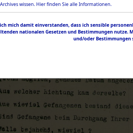
 Archives wissen.
Hier
finden Sie alle Informationen.
 ich mich damit einverstanden, dass ich sensible persone
tenden nationalen Gesetzen und Bestimmungen nutze. Mir
und/oder Bestimmungen st