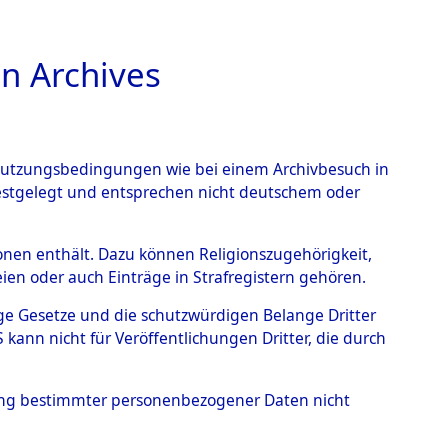
n Archives
TIONS ONLINE
n Nutzungsbedingungen wie bei einem Archivbesuch in
festgelegt und entsprechen nicht deutschem oder
rsonen enthält. Dazu können Religionszugehörigkeit,
en oder auch Einträge in Strafregistern gehören.
ststellung...
0002 (84626942)
tige Gesetze und die schutzwürdigen Belange Dritter
ann nicht für Veröffentlichungen Dritter, die durch
hung bestimmter personenbezogener Daten nicht