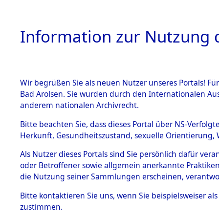
Information zur Nutzung d
Wir begrüßen Sie als neuen Nutzer unseres Portals! Fü
HOME
BESTANDSBESCHREIBUNG
ARC
Bad Arolsen. Sie wurden durch den Internationalen Au
anderem nationalen Archivrecht.
Bitte beachten Sie, dass dieses Portal über NS-Verfolgt
Herkunft, Gesundheitszustand, sexuelle Orientierung, 
Ermittlung des Abl
BESTÄNDE
0150 (84626984)
Als Nutzer dieses Portals sind Sie persönlich dafür ver
oder Betroffener sowie allgemein anerkannte Praktiken
1.
die Nutzung seiner Sammlungen erscheinen, verantwo
Inhaftierungsdoku
mente
Bitte
kontaktieren
Sie uns, wenn Sie beispielsweiser a
5. Verschiedenes
zustimmen.
5.3