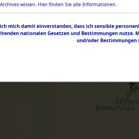
 Archives wissen.
Hier
finden Sie alle Informationen.
 ich mich damit einverstanden, dass ich sensible persone
tenden nationalen Gesetzen und Bestimmungen nutze. Mir
und/oder Bestimmungen st