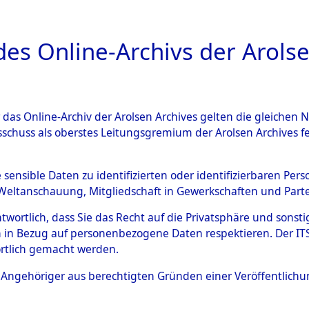
a
A
es Online-Archivs der Arolse
DIGITAL COLLEC
r das Online-Archiv der Arolsen Archives gelten die gleiche
HIVALE
ÜBERSICHT
BILD
sschuss als oberstes Leitungsgremium der Arolsen Archives 
e sensible Daten zu identifizierten oder identifizierbaren Pe
Weltanschauung, Mitgliedschaft in Gewerkschaften und Partei
aufs und der Routen von Evakuierungsmärschen, die Fe
antwortlich, dass Sie das Recht auf die Privatsphäre und sons
 in Bezug auf personenbezogene Daten respektieren. Der ITS k
rtlich gemacht werden.
ls Angehöriger aus berechtigten Gründen einer Veröffentlic