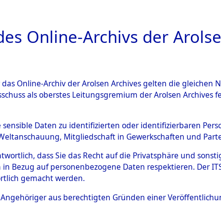
a
A
es Online-Archivs der Arolse
DIGITAL COLLEC
r das Online-Archiv der Arolsen Archives gelten die gleiche
HIVALE
ÜBERSICHT
BILD
sschuss als oberstes Leitungsgremium der Arolsen Archives 
e sensible Daten zu identifizierten oder identifizierbaren Pe
Weltanschauung, Mitgliedschaft in Gewerkschaften und Partei
aufs und der Routen von Evakuierungsmärschen, die Fe
antwortlich, dass Sie das Recht auf die Privatsphäre und sons
 in Bezug auf personenbezogene Daten respektieren. Der ITS k
rtlich gemacht werden.
ls Angehöriger aus berechtigten Gründen einer Veröffentlic