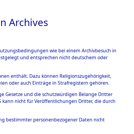
n Archives
TIONS ONLINE
n Nutzungsbedingungen wie bei einem Archivbesuch in
festgelegt und entsprechen nicht deutschem oder
rsonen enthält. Dazu können Religionszugehörigkeit,
en oder auch Einträge in Strafregistern gehören.
ststellung...
0003 (84627019)
tige Gesetze und die schutzwürdigen Belange Dritter
ann nicht für Veröffentlichungen Dritter, die durch
hung bestimmter personenbezogener Daten nicht