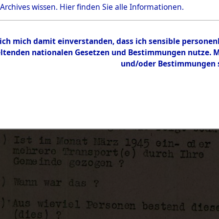
 Archives wissen.
Hier
finden Sie alle Informationen.
 ich mich damit einverstanden, dass ich sensible persone
tenden nationalen Gesetzen und Bestimmungen nutze. Mir
und/oder Bestimmungen st