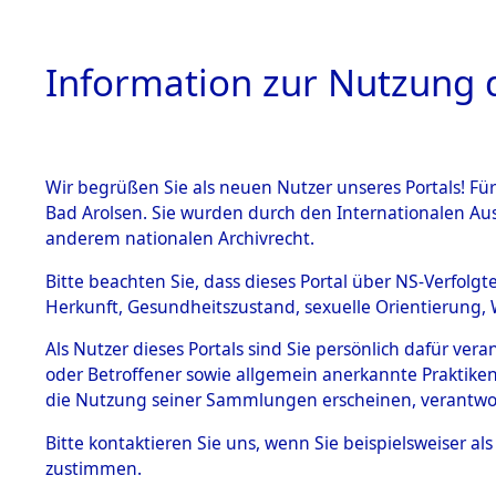
Information zur Nutzung d
Wir begrüßen Sie als neuen Nutzer unseres Portals! Fü
HOME
BESTANDSBESCHREIBUNG
ARC
Bad Arolsen. Sie wurden durch den Internationalen Au
anderem nationalen Archivrecht.
Bitte beachten Sie, dass dieses Portal über NS-Verfolgt
Herkunft, Gesundheitszustand, sexuelle Orientierung, 
Ermittlung des Abl
BESTÄNDE
0203 (84627038)
Als Nutzer dieses Portals sind Sie persönlich dafür ver
oder Betroffener sowie allgemein anerkannte Praktiken
1.
die Nutzung seiner Sammlungen erscheinen, verantwo
Inhaftierungsdoku
mente
Bitte
kontaktieren
Sie uns, wenn Sie beispielsweiser a
5. Verschiedenes
zustimmen.
5.3