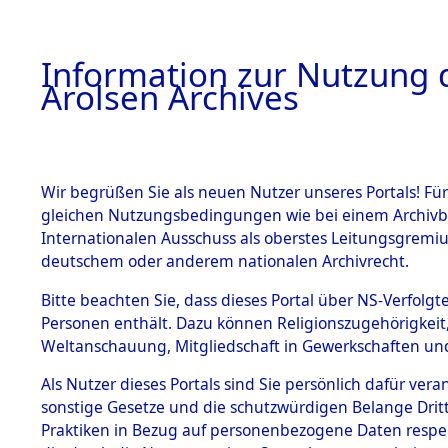
a
A
Information zur Nutzung d
Arolsen Archives
HOME
BESTANDSBESCHREIBUNG
ARCHIVAL
Wir begrüßen Sie als neuen Nutzer unseres Portals! Für
gleichen Nutzungsbedingungen wie bei einem Archivbe
BILD
Internationalen Ausschuss als oberstes Leitungsgremiu
deutschem oder anderem nationalen Archivrecht.
Ermittlung des Abl
BESTÄNDE
Bitte beachten Sie, dass dieses Portal über NS-Verfolgte
von Evakuierungsm
Personen enthält. Dazu können Religionszugehörigkeit,
Feststellung...
Weltanschauung, Mitgliedschaft in Gewerkschaften und 
0003 (84627615)
1.
Inhaftierungsdoku
mente
Als Nutzer dieses Portals sind Sie persönlich dafür vera
sonstige Gesetze und die schutzwürdigen Belange Drit
5. Verschiedenes
Praktiken in Bezug auf personenbezogene Daten respekti
5.3