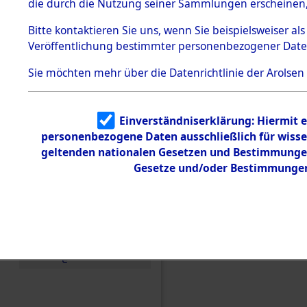
die durch die Nutzung seiner Sammlungen erscheinen,
Todesmärsche
5.3.1 Alliierte
Bitte
kontaktieren
Sie uns, wenn Sie beispielsweiser a
Erhebungen
Veröffentlichung bestimmter personenbezogener Date
zu
Todesmärsch
en
Sie möchten mehr über die Datenrichtlinie der Arolsen
5.3.2
Versuchte
Identifizierun
Einverständniserklärung: Hiermit e
g
personenbezogene Daten ausschließlich für wiss
5.3.3
Todesmärsch
geltenden nationalen Gesetzen und Bestimmungen 
e /
Einen Kommentar schr
Gesetze und/oder Bestimmungen 
Identifikation
unbekannter
Ablaufs und der Rout
Toter
Evakuierungsmärschen,
5.3.5
(84627654)
Grabermittlu
ng /
Friedhofsplän
e