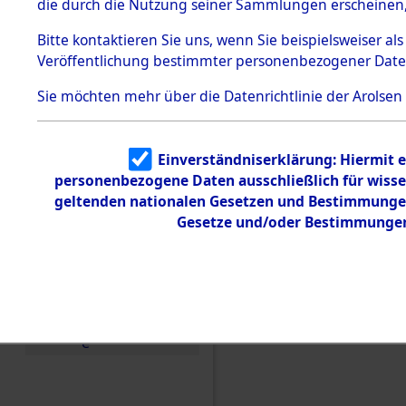
die durch die Nutzung seiner Sammlungen erscheinen,
Todesmärsche
5.3.1 Alliierte
Bitte
kontaktieren
Sie uns, wenn Sie beispielsweiser a
Erhebungen
Veröffentlichung bestimmter personenbezogener Date
zu
Todesmärsch
en
Sie möchten mehr über die Datenrichtlinie der Arolsen
5.3.2
Versuchte
Identifizierun
Einverständniserklärung: Hiermit e
g
personenbezogene Daten ausschließlich für wiss
5.3.3
Todesmärsch
geltenden nationalen Gesetzen und Bestimmungen 
e /
Gesetze und/oder Bestimmungen 
Einen Kommentar schr
Identifikation
unbekannter
Toter
Ablaufs und der Rout
Evakuierungsmärschen,
5.3.5
(84627674)
Grabermittlu
ng /
Friedhofsplän
e