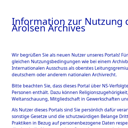
a
A
Information zur Nutzung d
Arolsen Archives
HOME
BESTANDSBESCHREIBUNG
ARCHIVAL
Wir begrüßen Sie als neuen Nutzer unseres Portals! Für
gleichen Nutzungsbedingungen wie bei einem Archivbe
BILD
Internationalen Ausschuss als oberstes Leitungsgremiu
deutschem oder anderem nationalen Archivrecht.
Ermittlung des Abl
BESTÄNDE
Bitte beachten Sie, dass dieses Portal über NS-Verfolgte
von Evakuierungsm
Personen enthält. Dazu können Religionszugehörigkeit,
Feststellung...
Weltanschauung, Mitgliedschaft in Gewerkschaften und 
0003 (84627615)
1.
Inhaftierungsdoku
mente
Als Nutzer dieses Portals sind Sie persönlich dafür vera
sonstige Gesetze und die schutzwürdigen Belange Drit
5. Verschiedenes
Praktiken in Bezug auf personenbezogene Daten respekti
5.3