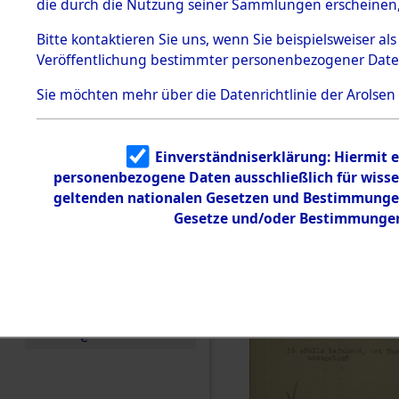
die durch die Nutzung seiner Sammlungen erscheinen,
Todesmärsche
5.3.1 Alliierte
Bitte
kontaktieren
Sie uns, wenn Sie beispielsweiser a
Erhebungen
Veröffentlichung bestimmter personenbezogener Date
zu
Todesmärsch
en
Sie möchten mehr über die Datenrichtlinie der Arolsen
5.3.2
Versuchte
Identifizierun
Einverständniserklärung: Hiermit e
g
personenbezogene Daten ausschließlich für wiss
5.3.3
Todesmärsch
geltenden nationalen Gesetzen und Bestimmungen 
e /
Gesetze und/oder Bestimmungen 
Identifikation
unbekannter
Toter
5.3.5
Grabermittlu
ng /
Friedhofsplän
e