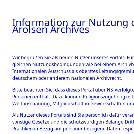
a
A
Information zur Nutzung d
Arolsen Archives
HOME
BESTANDSBESCHREIBUNG
ARCHIVAL
Wir begrüßen Sie als neuen Nutzer unseres Portals! Für
gleichen Nutzungsbedingungen wie bei einem Archivbe
BILD
Internationalen Ausschuss als oberstes Leitungsgremiu
deutschem oder anderem nationalen Archivrecht.
Ermittlung des Abl
BESTÄNDE
Bitte beachten Sie, dass dieses Portal über NS-Verfolgte
von Evakuierungsm
Personen enthält. Dazu können Religionszugehörigkeit,
Feststellung...
Weltanschauung, Mitgliedschaft in Gewerkschaften und 
0001 (84627746)
1.
Inhaftierungsdoku
mente
Als Nutzer dieses Portals sind Sie persönlich dafür vera
sonstige Gesetze und die schutzwürdigen Belange Drit
5. Verschiedenes
Praktiken in Bezug auf personenbezogene Daten respekti
5.3