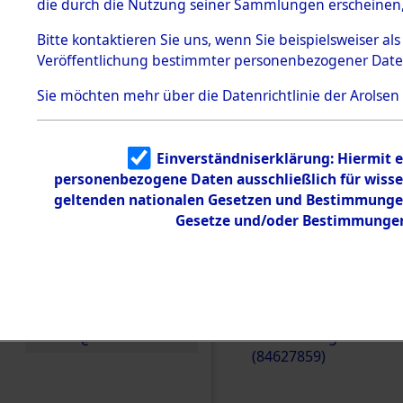
die durch die Nutzung seiner Sammlungen erscheinen,
Todesmärsche
5.3.1 Alliierte
Bitte
kontaktieren
Sie uns, wenn Sie beispielsweiser a
Erhebungen
Veröffentlichung bestimmter personenbezogener Date
zu
Todesmärsch
en
Sie möchten mehr über die Datenrichtlinie der Arolsen
5.3.2
Versuchte
Identifizierun
Einverständniserklärung: Hiermit e
g
personenbezogene Daten ausschließlich für wiss
5.3.3
Todesmärsch
geltenden nationalen Gesetzen und Bestimmungen 
e /
Gesetze und/oder Bestimmungen 
Identifikation
unbekannter
Toter
5.3.5
Einen Kommentar schr
Grabermittlu
ng /
Ablaufs und der Rout
Friedhofsplän
Evakuierungsmärschen,
e
(84627859)