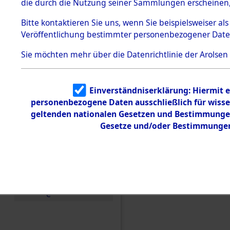
die durch die Nutzung seiner Sammlungen erscheinen,
Todesmärsche
5.3.1 Alliierte
Bitte
kontaktieren
Sie uns, wenn Sie beispielsweiser a
Erhebungen
Veröffentlichung bestimmter personenbezogener Date
zu
Todesmärsch
en
Sie möchten mehr über die Datenrichtlinie der Arolsen
5.3.2
Versuchte
Identifizierun
Einverständniserklärung: Hiermit e
g
personenbezogene Daten ausschließlich für wiss
5.3.3
Todesmärsch
geltenden nationalen Gesetzen und Bestimmungen 
e /
Gesetze und/oder Bestimmungen 
Einen Kommentar schr
Identifikation
unbekannter
Toter
Ablaufs und der Rout
Evakuierungsmärschen,
5.3.5
Grabermittlu
(84628469)
ng /
Friedhofsplän
e