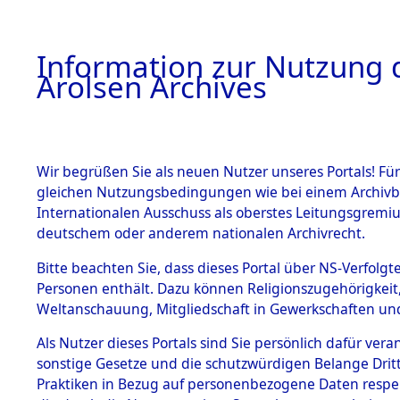
a
A
Information zur Nutzung d
Arolsen Archives
HOME
BESTANDSBESCHREIBUNG
ARCHIVAL
Wir begrüßen Sie als neuen Nutzer unseres Portals! Für
gleichen Nutzungsbedingungen wie bei einem Archivbe
BILD
Internationalen Ausschuss als oberstes Leitungsgremiu
deutschem oder anderem nationalen Archivrecht.
Ermittlung des Abl
BESTÄNDE
Bitte beachten Sie, dass dieses Portal über NS-Verfolgte
von Evakuierungsm
Personen enthält. Dazu können Religionszugehörigkeit,
Feststellung...
Weltanschauung, Mitgliedschaft in Gewerkschaften und 
0002 (84628371)
1.
Inhaftierungsdoku
mente
Als Nutzer dieses Portals sind Sie persönlich dafür vera
sonstige Gesetze und die schutzwürdigen Belange Drit
5. Verschiedenes
Praktiken in Bezug auf personenbezogene Daten respekti
5.3