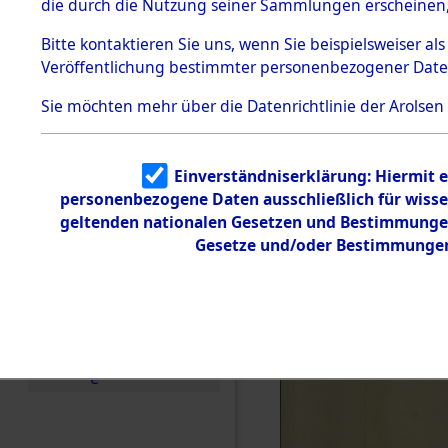
die durch die Nutzung seiner Sammlungen erscheinen,
Todesmärsche
5.3.1 Alliierte
Bitte
kontaktieren
Sie uns, wenn Sie beispielsweiser a
Erhebungen
Veröffentlichung bestimmter personenbezogener Date
zu
Todesmärsch
en
Sie möchten mehr über die Datenrichtlinie der Arolsen
5.3.2
Versuchte
Identifizierun
Einverständniserklärung: Hiermit e
g
personenbezogene Daten ausschließlich für wiss
5.3.3
Todesmärsch
geltenden nationalen Gesetzen und Bestimmungen 
e /
Gesetze und/oder Bestimmungen 
Identifikation
unbekannter
Toter
5.3.5
Grabermittlu
ng /
Friedhofsplän
e