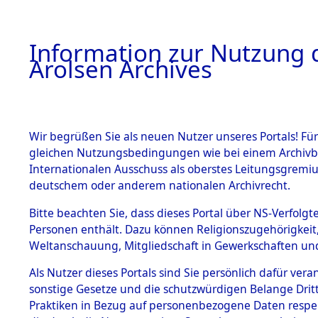
a
A
Information zur Nutzung d
Arolsen Archives
HOME
BESTANDSBESCHREIBUNG
ARCHIVAL
Wir begrüßen Sie als neuen Nutzer unseres Portals! Für
gleichen Nutzungsbedingungen wie bei einem Archivbe
BILD
Internationalen Ausschuss als oberstes Leitungsgremiu
deutschem oder anderem nationalen Archivrecht.
Rekonstruktion des
BESTÄNDE
Bitte beachten Sie, dass dieses Portal über NS-Verfolgte
Geschehnisse um T
Personen enthält. Dazu können Religionszugehörigkeit,
alphabetisch geglied
Weltanschauung, Mitgliedschaft in Gewerkschaften und 
0001 (84629603)
1.
Inhaftierungsdoku
mente
Als Nutzer dieses Portals sind Sie persönlich dafür vera
sonstige Gesetze und die schutzwürdigen Belange Drit
5. Verschiedenes
Praktiken in Bezug auf personenbezogene Daten respekti
5.3