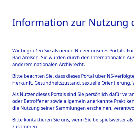
Information zur Nutzung d
Wir begrüßen Sie als neuen Nutzer unseres Portals! Fü
HOME
BESTANDSBESCHREIBUNG
ARC
Bad Arolsen. Sie wurden durch den Internationalen Au
anderem nationalen Archivrecht.
Bitte beachten Sie, dass dieses Portal über NS-Verfolgt
Herkunft, Gesundheitszustand, sexuelle Orientierung, 
Rekonstruktion des
BESTÄNDE
0077 (84629681)
Als Nutzer dieses Portals sind Sie persönlich dafür ver
oder Betroffener sowie allgemein anerkannte Praktiken
1.
die Nutzung seiner Sammlungen erscheinen, verantwo
Inhaftierungsdoku
mente
Bitte
kontaktieren
Sie uns, wenn Sie beispielsweiser a
5. Verschiedenes
zustimmen.
5.3