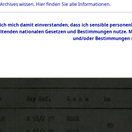
 Archives wissen.
Hier
finden Sie alle Informationen.
 ich mich damit einverstanden, dass ich sensible persone
tenden nationalen Gesetzen und Bestimmungen nutze. Mir
und/oder Bestimmungen st