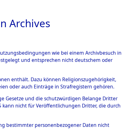
n Archives
TIONS ONLINE
n Nutzungsbedingungen wie bei einem Archivbesuch in
festgelegt und entsprechen nicht deutschem oder
rsonen enthält. Dazu können Religionszugehörigkeit,
en oder auch Einträge in Strafregistern gehören.
habetisch gegliedert...
0001 (84629603)
tige Gesetze und die schutzwürdigen Belange Dritter
ann nicht für Veröffentlichungen Dritter, die durch
hung bestimmter personenbezogener Daten nicht