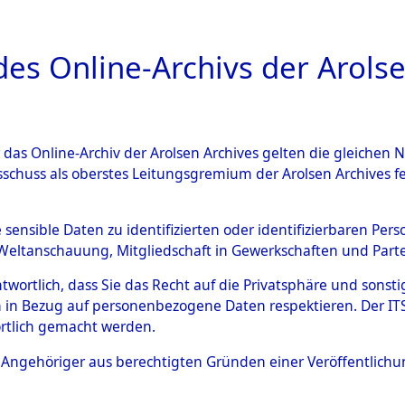
a
A
es Online-Archivs der Arolse
DIGITAL COLLEC
r das Online-Archiv der Arolsen Archives gelten die gleiche
HIVALE
ÜBERSICHT
BILD
sschuss als oberstes Leitungsgremium der Arolsen Archives 
e sensible Daten zu identifizierten oder identifizierbaren Pe
Weltanschauung, Mitgliedschaft in Gewerkschaften und Partei
 Verlaufs und der Geschehnisse um Todesmärsche, alp
antwortlich, dass Sie das Recht auf die Privatsphäre und sons
 in Bezug auf personenbezogene Daten respektieren. Der ITS k
rtlich gemacht werden.
ls Angehöriger aus berechtigten Gründen einer Veröffentlic