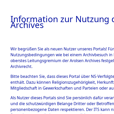
Information zur Nutzung d
Archives
HOME
BESTANDSBESCHREIBUNG
ARCHIVAL
Wir begrüßen Sie als neuen Nutzer unseres Portals! Für
Nutzungsbedingungen wie bei einem Archivbesuch in B
oberstes Leitungsgremium der Arolsen Archives festg
Archivrecht.
BESTÄNDE
Bitte beachten Sie, dass dieses Portal über NS-Verfolgte
Anfragen a
enthält. Dazu können Religionszugehörigkeit, Herkunf
Mitgliedschaft in Gewerkschaften und Parteien oder auc
Nachforsc
1.
Inhaftierungsdoku
mente
Als Nutzer dieses Portals sind Sie persönlich dafür vera
Todesmär
und die schutzwürdigen Belange Dritter oder Betroffen
5. Verschiedenes
personenbezogene Daten respektieren. Der ITS kann nic
5.3