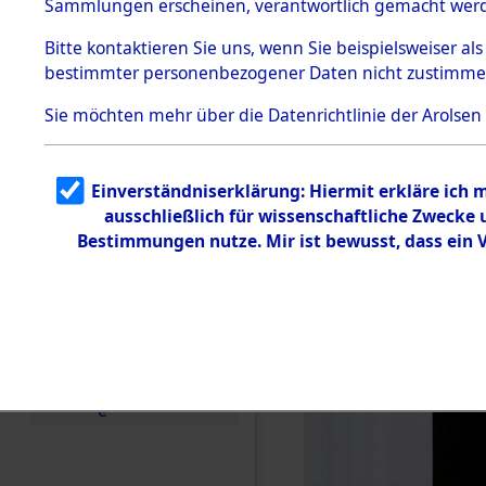
Sammlungen erscheinen, verantwortlich gemacht wer
Todesmärsche
5.3.1 Alliierte
Bitte
kontaktieren
Sie uns, wenn Sie beispielsweiser al
Erhebungen
bestimmter personenbezogener Daten nicht zustimme
zu
Todesmärsch
en
Sie möchten mehr über die Datenrichtlinie der Arolsen
5.3.2
Versuchte
Identifizierun
Einverständniserklärung: Hiermit erkläre ich
g
ausschließlich für wissenschaftliche Zweck
5.3.3
Todesmärsch
Bestimmungen nutze. Mir ist bewusst, dass ein
e /
Identifikation
unbekannter
Toter
5.3.5
Grabermittlu
ng /
Friedhofsplän
e