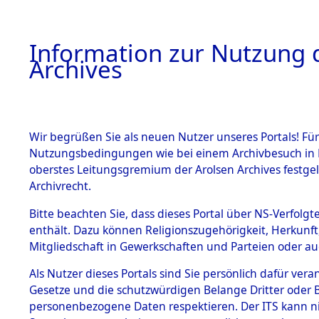
Information zur Nutzung d
Archives
HOME
BESTANDSBESCHREIBUNG
ARCHIVAL
Wir begrüßen Sie als neuen Nutzer unseres Portals! Für
Nutzungsbedingungen wie bei einem Archivbesuch in B
oberstes Leitungsgremium der Arolsen Archives festg
Archivrecht.
BESTÄNDE
Bitte beachten Sie, dass dieses Portal über NS-Verfolgte
"Todesmar
enthält. Dazu können Religionszugehörigkeit, Herkunf
Mitgliedschaft in Gewerkschaften und Parteien oder auc
Konzentrat
1.
Inhaftierungsdoku
mente
Als Nutzer dieses Portals sind Sie persönlich dafür vera
Kommando
Gesetze und die schutzwürdigen Belange Dritter oder B
5. Verschiedenes
personenbezogene Daten respektieren. Der ITS kann nic
5.3