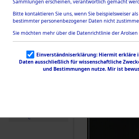
(82066620
Sammlungen erscheinen, verantwortlich gemacht wer
Todesmärsche
5.3.1 Alliierte
Bitte
kontaktieren
Sie uns, wenn Sie beispielsweiser al
Erhebungen
bestimmter personenbezogener Daten nicht zustimme
zu
Todesmärsch
en
Sie möchten mehr über die Datenrichtlinie der Arolsen
5.3.2
Versuchte
Identifizierun
Einverständniserklärung: Hiermit erkläre 
g
Daten ausschließlich für wissenschaftliche Zwec
5.3.3
Todesmärsch
und Bestimmungen nutze. Mir ist bewus
e /
Identifikation
unbekannter
Toter
5.3.5
Grabermittlu
ng /
Friedhofsplän
e