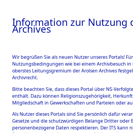
Information zur Nutzung d
Archives
HOME
BESTANDSBESCHREIBUNG
ARCHIVAL
Wir begrüßen Sie als neuen Nutzer unseres Portals! Für
Nutzungsbedingungen wie bei einem Archivbesuch in B
oberstes Leitungsgremium der Arolsen Archives festg
Archivrecht.
BESTÄNDE
Bitte beachten Sie, dass dieses Portal über NS-Verfolgte
"Todesmar
enthält. Dazu können Religionszugehörigkeit, Herkunf
Mitgliedschaft in Gewerkschaften und Parteien oder auc
Konzentrat
1.
Inhaftierungsdoku
mente
Als Nutzer dieses Portals sind Sie persönlich dafür vera
Kommando
Gesetze und die schutzwürdigen Belange Dritter oder B
5. Verschiedenes
personenbezogene Daten respektieren. Der ITS kann nic
5.3