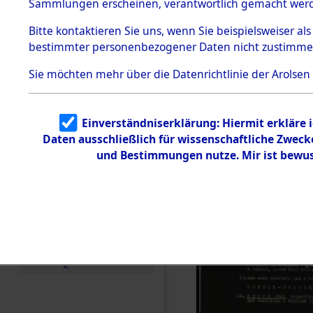
(82066669
Sammlungen erscheinen, verantwortlich gemacht wer
Todesmärsche
5.3.1 Alliierte
Bitte
kontaktieren
Sie uns, wenn Sie beispielsweiser al
Erhebungen
bestimmter personenbezogener Daten nicht zustimme
zu
Todesmärsch
en
Sie möchten mehr über die Datenrichtlinie der Arolsen
5.3.2
Versuchte
Identifizierun
Einverständniserklärung: Hiermit erkläre 
g
Daten ausschließlich für wissenschaftliche Zwec
5.3.3
Todesmärsch
und Bestimmungen nutze. Mir ist bewus
e /
Identifikation
unbekannter
Toter
5.3.5
Grabermittlu
ng /
Friedhofsplän
e