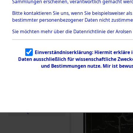
(82066695
Sammlungen erscheinen, verantwortlich gemacht wer
Todesmärsche
5.3.1 Alliierte
Bitte
kontaktieren
Sie uns, wenn Sie beispielsweiser al
Erhebungen
bestimmter personenbezogener Daten nicht zustimme
zu
Todesmärsch
en
Sie möchten mehr über die Datenrichtlinie der Arolsen
5.3.2
Versuchte
Identifizierun
Einverständniserklärung: Hiermit erkläre 
g
Daten ausschließlich für wissenschaftliche Zwec
5.3.3
Todesmärsch
und Bestimmungen nutze. Mir ist bewus
e /
Identifikation
unbekannter
Toter
5.3.5
Grabermittlu
ng /
Friedhofsplän
e