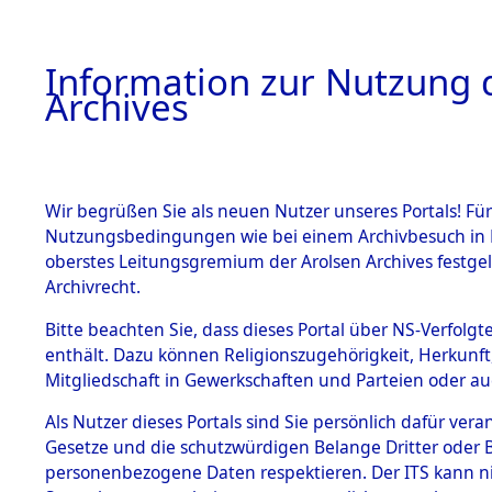
Information zur Nutzung d
Archives
HOME
BESTANDSBESCHREIBUNG
ARCHIVAL
Wir begrüßen Sie als neuen Nutzer unseres Portals! Für
Nutzungsbedingungen wie bei einem Archivbesuch in B
oberstes Leitungsgremium der Arolsen Archives festg
Archivrecht.
BESTÄNDE
Bitte beachten Sie, dass dieses Portal über NS-Verfolgte
"Todesmar
enthält. Dazu können Religionszugehörigkeit, Herkunf
Mitgliedschaft in Gewerkschaften und Parteien oder auc
Konzentrat
1.
Inhaftierungsdoku
mente
Als Nutzer dieses Portals sind Sie persönlich dafür vera
Kommando
Gesetze und die schutzwürdigen Belange Dritter oder B
5. Verschiedenes
personenbezogene Daten respektieren. Der ITS kann nic
5.3