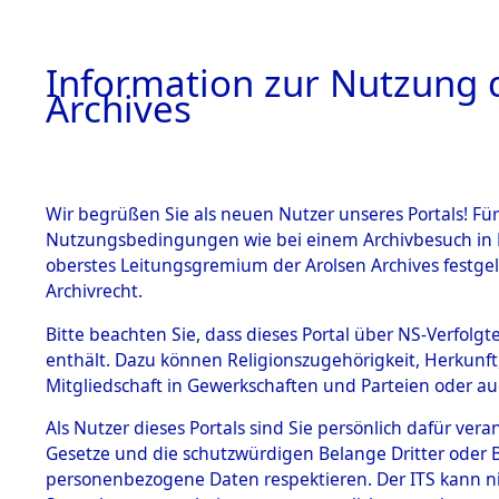
Information zur Nutzung d
Archives
HOME
BESTANDSBESCHREIBUNG
ARCHIVAL
Wir begrüßen Sie als neuen Nutzer unseres Portals! Für
Nutzungsbedingungen wie bei einem Archivbesuch in B
oberstes Leitungsgremium der Arolsen Archives festg
Archivrecht.
BESTÄNDE
Bitte beachten Sie, dass dieses Portal über NS-Verfolgte
"Todesmar
enthält. Dazu können Religionszugehörigkeit, Herkunf
Mitgliedschaft in Gewerkschaften und Parteien oder auc
Konzentrat
1.
Inhaftierungsdoku
mente
Als Nutzer dieses Portals sind Sie persönlich dafür vera
Kommando
Gesetze und die schutzwürdigen Belange Dritter oder B
5. Verschiedenes
personenbezogene Daten respektieren. Der ITS kann nic
5.3