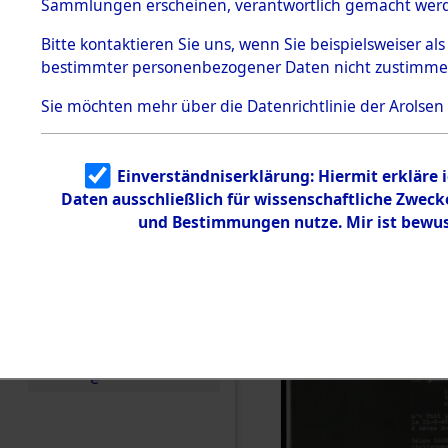
(82066710
Sammlungen erscheinen, verantwortlich gemacht wer
Todesmärsche
5.3.1 Alliierte
Bitte
kontaktieren
Sie uns, wenn Sie beispielsweiser al
Erhebungen
bestimmter personenbezogener Daten nicht zustimme
zu
Todesmärsch
en
Sie möchten mehr über die Datenrichtlinie der Arolsen
5.3.2
Versuchte
Identifizierun
Einverständniserklärung: Hiermit erkläre 
g
Daten ausschließlich für wissenschaftliche Zwec
5.3.3
Todesmärsch
und Bestimmungen nutze. Mir ist bewus
e /
Identifikation
unbekannter
Toter
5.3.5
Grabermittlu
ng /
Friedhofsplän
e