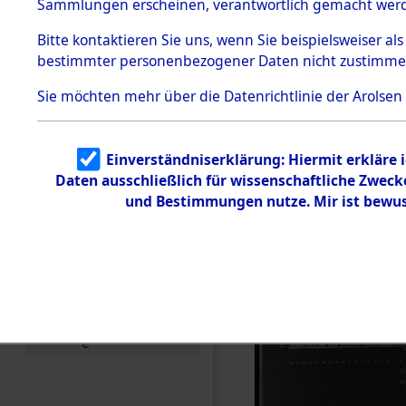
(82066752
Sammlungen erscheinen, verantwortlich gemacht wer
Todesmärsche
5.3.1 Alliierte
Bitte
kontaktieren
Sie uns, wenn Sie beispielsweiser al
Erhebungen
bestimmter personenbezogener Daten nicht zustimme
zu
Todesmärsch
en
Sie möchten mehr über die Datenrichtlinie der Arolsen
5.3.2
Versuchte
Identifizierun
Einverständniserklärung: Hiermit erkläre 
g
Daten ausschließlich für wissenschaftliche Zwec
5.3.3
Todesmärsch
und Bestimmungen nutze. Mir ist bewus
e /
Identifikation
unbekannter
Toter
5.3.5
Grabermittlu
ng /
Friedhofsplän
e