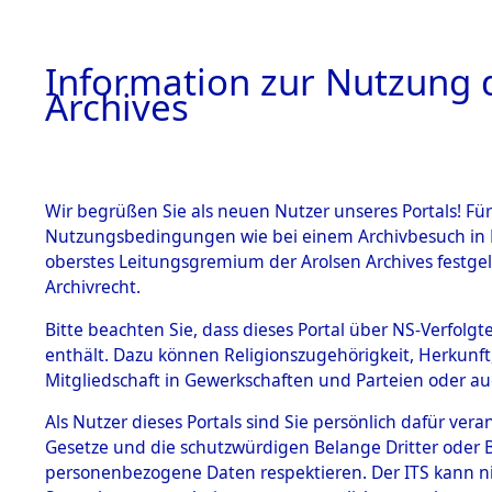
Information zur Nutzung d
Archives
HOME
BESTANDSBESCHREIBUNG
ARCHIVAL
Wir begrüßen Sie als neuen Nutzer unseres Portals! Für
Nutzungsbedingungen wie bei einem Archivbesuch in B
oberstes Leitungsgremium der Arolsen Archives festg
Archivrecht.
BESTÄNDE
Bitte beachten Sie, dass dieses Portal über NS-Verfolgte
"Todesmar
enthält. Dazu können Religionszugehörigkeit, Herkunf
Mitgliedschaft in Gewerkschaften und Parteien oder auc
Konzentrat
1.
Inhaftierungsdoku
mente
Als Nutzer dieses Portals sind Sie persönlich dafür vera
Kommando
Gesetze und die schutzwürdigen Belange Dritter oder B
5. Verschiedenes
personenbezogene Daten respektieren. Der ITS kann nic
5.3